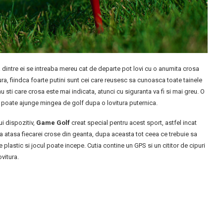
a dintre ei se intreaba mereu cat de departe pot lovi cu o anumita crosa
tura, fiindca foarte putini sunt cei care reusesc sa cunoasca toate tainele
nu sti care crosa este mai indicata, atunci cu siguranta va fi si mai greu. O
e poate ajunge mingea de golf dupa o lovitura puternica.
i dispozitiv,
Game Golf
creat special pentru acest sport, astfel incat
va atasa fiecarei crose din geanta, dupa aceasta tot ceea ce trebuie sa
plastic si jocul poate incepe. Cutia contine un GPS si un cititor de cipuri
ovitura.