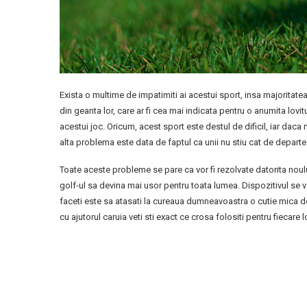
Exista o multime de impatimiti ai acestui sport, insa majoritate
din geanta lor, care ar fi cea mai indicata pentru o anumita lovi
acestui joc. Oricum, acest sport este destul de dificil, iar daca 
alta problema este data de faptul ca unii nu stiu cat de depart
Toate aceste probleme se pare ca vor fi rezolvate datorita noulu
golf-ul sa devina mai usor pentru toata lumea. Dispozitivul se 
faceti este sa atasati la cureaua dumneavoastra o cutie mica de 
cu ajutorul caruia veti sti exact ce crosa folositi pentru fiecare l