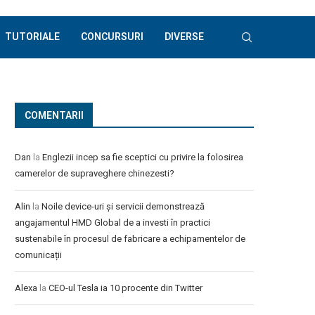
TUTORIALE
CONCURSURI
DIVERSE
COMENTARII
Dan
la
Englezii incep sa fie sceptici cu privire la folosirea
camerelor de supraveghere chinezesti?
Alin
la
Noile device-uri și servicii demonstrează
angajamentul HMD Global de a investi în practici
sustenabile în procesul de fabricare a echipamentelor de
comunicații
Alexa
la
CEO-ul Tesla ia 10 procente din Twitter