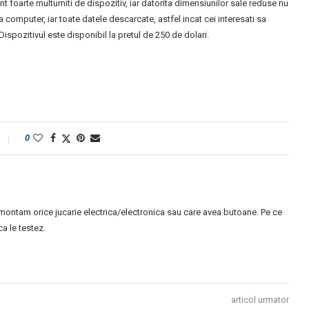
t foarte multumiti de dispozitiv, iar datorita dimensiunilor sale reduse nu
 computer, iar toate datele descarcate, astfel incat cei interesati sa
Dispozitivul este disponibil la pretul de 250 de dolari.
0
montam orice jucarie electrica/electronica sau care avea butoane. Pe ce
 le testez.
articol urmator