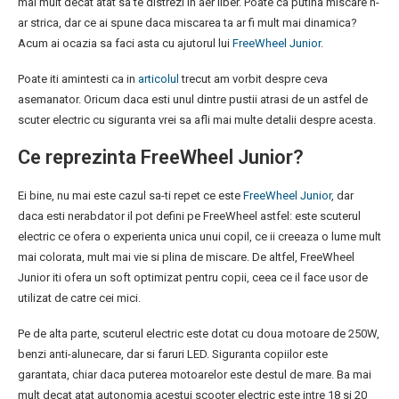
mai mult decat atat sa te distrezi in aer liber. Poate ca putina miscare n-
ar strica, dar ce ai spune daca miscarea ta ar fi mult mai dinamica?
Acum ai ocazia sa faci asta cu ajutorul lui
FreeWheel Junior
.
Poate iti amintesti ca in
articolul
trecut am vorbit despre ceva
asemanator. Oricum daca esti unul dintre pustii atrasi de un astfel de
scuter electric cu siguranta vrei sa afli mai multe detalii despre acesta.
Ce reprezinta FreeWheel Junior?
Ei bine, nu mai este cazul sa-ti repet ce este
FreeWheel Junior
, dar
daca esti nerabdator il pot defini pe FreeWheel astfel: este scuterul
electric ce ofera o experienta unica unui copil, ce ii creeaza o lume mult
mai colorata, mult mai vie si plina de miscare. De altfel, FreeWheel
Junior iti ofera un soft optimizat pentru copii, ceea ce il face usor de
utilizat de catre cei mici.
Pe de alta parte, scuterul electric este dotat cu doua motoare de 250W,
benzi anti-alunecare, dar si faruri LED. Siguranta copiilor este
garantata, chiar daca puterea motoarelor este destul de mare. Ba mai
mult decat atat autonomia acestui scooter electric este intre 18 si 20