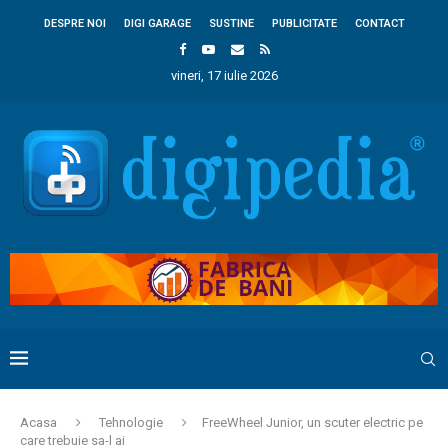
DESPRE NOI
DIGI GARAGE
SUSTINE
PUBLICITATE
CONTACT
vineri, 17 iulie 2026
Acasa
Tehnologie
FreeWheel Junior, un scuter electric pe
care trebuie sa-l ai