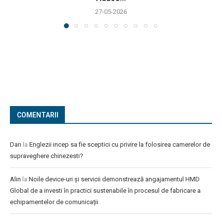
27-05-2026
COMENTARII
Dan
la
Englezii incep sa fie sceptici cu privire la folosirea camerelor de
supraveghere chinezesti?
Alin
la
Noile device-uri și servicii demonstrează angajamentul HMD
Global de a investi în practici sustenabile în procesul de fabricare a
echipamentelor de comunicații