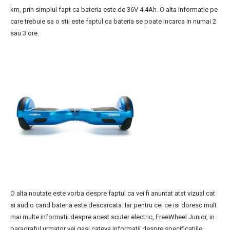
km, prin simplul fapt ca bateria este de 36V 4.4Ah. O alta informatie pe
care trebuie sa o stii este faptul ca bateria se poate incarca in numai 2
sau 3 ore.
O alta noutate este vorba despre faptul ca vei fi anuntat atat vizual cat
si audio cand bateria este descarcata. Iar pentru cei ce isi doresc mult
mai multe informatii despre acest scuter electric, FreeWheel Junior, in
paragraful urmator vei gasi cateva informatii despre specificatiile