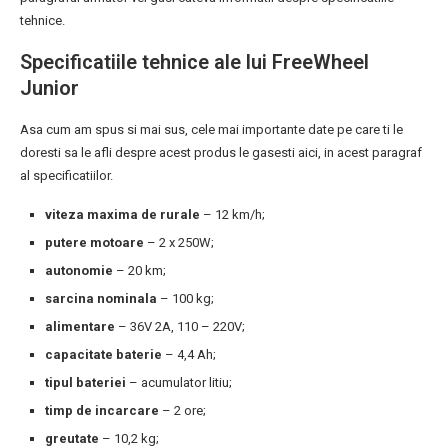
tehnice.
Specificatiile tehnice ale lui FreeWheel
Junior
Asa cum am spus si mai sus, cele mai importante date pe care ti le
doresti sa le afli despre acest produs le gasesti aici, in acest paragraf
al specificatiilor.
viteza maxima de rurale
– 12 km/h;
putere motoare
– 2 x 250W;
autonomie
– 20 km;
sarcina nominala
– 100 kg;
alimentare
– 36V 2A, 110 – 220V;
capacitate baterie
– 4,4 Ah;
tipul bateriei
– acumulator litiu;
timp de incarcare
– 2 ore;
greutate
– 10,2 kg;