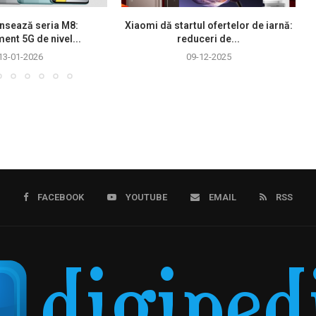
nsează seria M8:
Xiaomi dă startul ofertelor de iarnă:
ment 5G de nivel...
reduceri de...
13-01-2026
09-12-2025
FACEBOOK
YOUTUBE
EMAIL
RSS