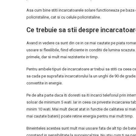
Asa cum bine stiti incarcatoarele solare functioneaza pe baza ce
policristaline, cat si cu celule policristaline.
Ce trebuie sa stii despre incarcatoar
Avand in vedere ca sunt din ce in ce mai cautate pe piata romane
usoare si flexilibile, fiind eficiente in conditii de lumina scazu
primele, dar si mult mai rezistente in timp.
Pentru ambele tipuri de incarcatoare ar trebui sa stiti ca ceea 
sa cada pe suprafata incarcatorului la un unghi de 90 de grade.
convertite in energie.
Pe de alta parte daca iti doresti sa iti incarci telefonul prin int
soloar de minimum 5 wati. Iar in ceea ce priveste incarcarea ta
minim 10 wati. Mai mult decat atat in functie de calitatea si mater
mai cautate baterii) poate retine energia pentru mai mult timp.
Bineinteles acestea sunt mult mai usoare fata de alt tip de bateri
constand in sensibilitate la supraincalzire. Nu stiu cum ti se pa