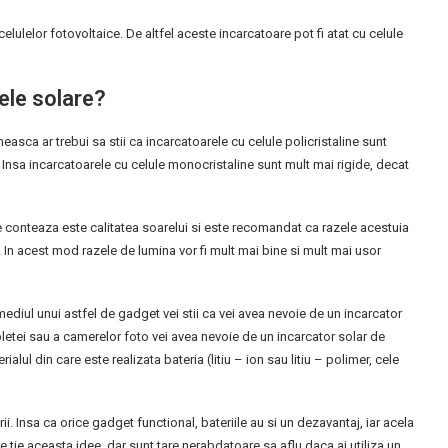
lulelor fotovoltaice. De altfel aceste incarcatoare pot fi atat cu celule
ele solare?
asca ar trebui sa stii ca incarcatoarele cu celule policristaline sunt
ta. Insa incarcatoarele cu celule monocristaline sunt mult mai rigide, decat
ce conteaza este calitatea soarelui si este recomandat ca razele acestuia
 In acest mod razele de lumina vor fi mult mai bine si mult mai usor
ermediul unui astfel de gadget vei stii ca vei avea nevoie de un incarcator
bletei sau a camerelor foto vei avea nevoie de un incarcator solar de
ialul din care este realizata bateria (litiu – ion sau litiu – polimer, cele
i. Insa ca orice gadget functional, bateriile au si un dezavantaj, iar acela
re tie aceasta idee, dar sunt tare nerabdatoare sa aflu daca ai utiliza un