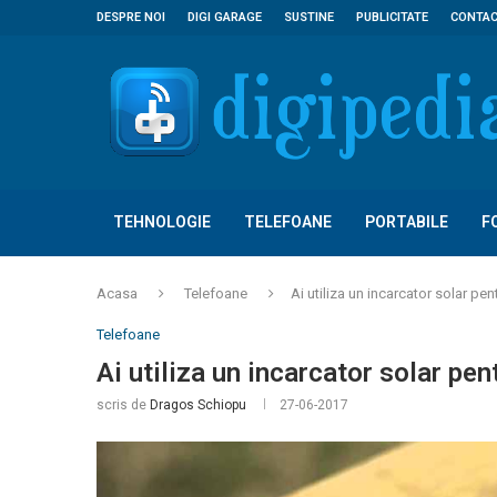
DESPRE NOI
DIGI GARAGE
SUSTINE
PUBLICITATE
CONTA
TEHNOLOGIE
TELEFOANE
PORTABILE
F
Acasa
Telefoane
Ai utiliza un incarcator solar pen
Telefoane
Ai utiliza un incarcator solar pen
scris de
Dragos Schiopu
27-06-2017