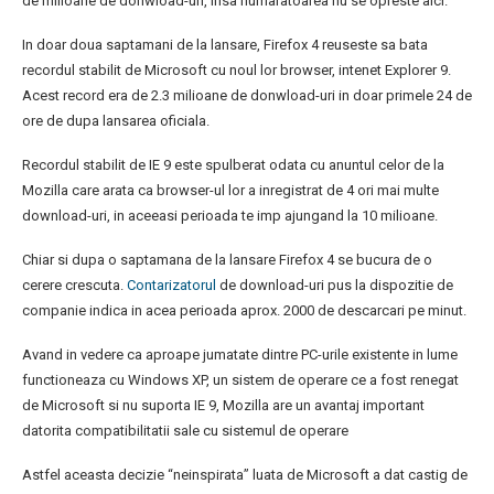
de milioane de donwload-uri, insa numaratoarea nu se opreste aici.
In doar doua saptamani de la lansare, Firefox 4 reuseste sa bata
recordul stabilit de Microsoft cu noul lor browser, intenet Explorer 9.
Acest record era de 2.3 milioane de donwload-uri in doar primele 24 de
ore de dupa lansarea oficiala.
Recordul stabilit de IE 9 este spulberat odata cu anuntul celor de la
Mozilla care arata ca browser-ul lor a inregistrat de 4 ori mai multe
download-uri, in aceeasi perioada te imp ajungand la 10 milioane.
Chiar si dupa o saptamana de la lansare Firefox 4 se bucura de o
cerere crescuta.
Contarizatorul
de download-uri pus la dispozitie de
companie indica in acea perioada aprox. 2000 de descarcari pe minut.
Avand in vedere ca aproape jumatate dintre PC-urile existente in lume
functioneaza cu Windows XP, un sistem de operare ce a fost renegat
de Microsoft si nu suporta IE 9, Mozilla are un avantaj important
datorita compatibilitatii sale cu sistemul de operare
Astfel aceasta decizie “neinspirata” luata de Microsoft a dat castig de