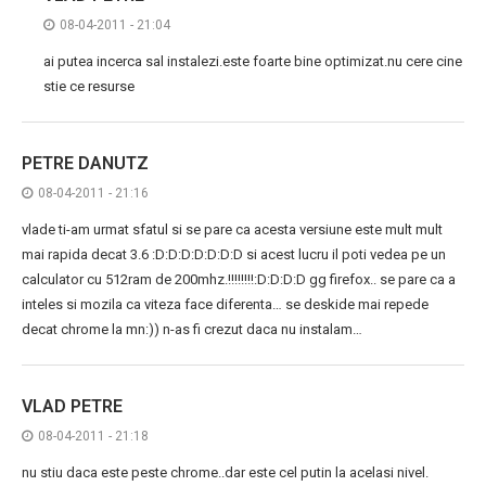
08-04-2011 - 21:04
ai putea incerca sal instalezi.este foarte bine optimizat.nu cere cine
stie ce resurse
PETRE DANUTZ
08-04-2011 - 21:16
vlade ti-am urmat sfatul si se pare ca acesta versiune este mult mult
mai rapida decat 3.6 :D:D:D:D:D:D:D si acest lucru il poti vedea pe un
calculator cu 512ram de 200mhz.!!!!!!!!:D:D:D:D gg firefox.. se pare ca a
inteles si mozila ca viteza face diferenta… se deskide mai repede
decat chrome la mn:)) n-as fi crezut daca nu instalam…
VLAD PETRE
08-04-2011 - 21:18
nu stiu daca este peste chrome..dar este cel putin la acelasi nivel.