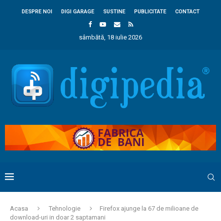
DESPRE NOI
DIGI GARAGE
SUSTINE
PUBLICITATE
CONTACT
sâmbătă, 18 iulie 2026
Acasa
Tehnologie
Firefox ajunge la 67 de milioane de
download-uri in doar 2 saptamani