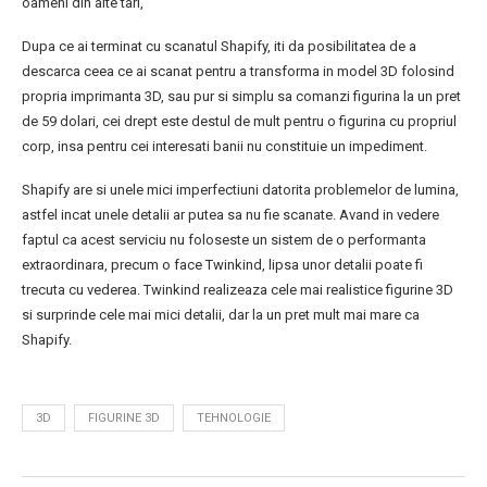
oameni din alte tari,
Dupa ce ai terminat cu scanatul Shapify, iti da posibilitatea de a
descarca ceea ce ai scanat pentru a transforma in model 3D folosind
propria imprimanta 3D, sau pur si simplu sa comanzi figurina la un pret
de 59 dolari, cei drept este destul de mult pentru o figurina cu propriul
corp, insa pentru cei interesati banii nu constituie un impediment.
Shapify are si unele mici imperfectiuni datorita problemelor de lumina,
astfel incat unele detalii ar putea sa nu fie scanate. Avand in vedere
faptul ca acest serviciu nu foloseste un sistem de o performanta
extraordinara, precum o face Twinkind, lipsa unor detalii poate fi
trecuta cu vederea. Twinkind realizeaza cele mai realistice figurine 3D
si surprinde cele mai mici detalii, dar la un pret mult mai mare ca
Shapify.
3D
FIGURINE 3D
TEHNOLOGIE