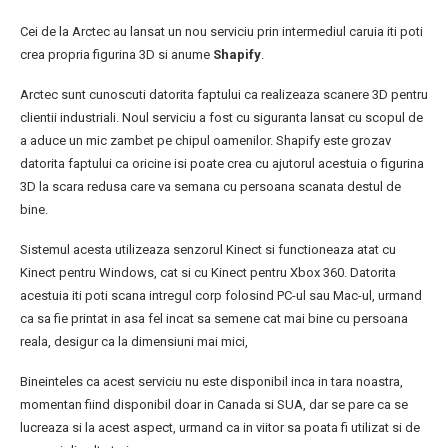
Cei de la Arctec au lansat un nou serviciu prin intermediul caruia iti poti
crea propria figurina 3D si anume
Shapify
.
Arctec sunt cunoscuti datorita faptului ca realizeaza scanere 3D pentru
clientii industriali. Noul serviciu a fost cu siguranta lansat cu scopul de
a aduce un mic zambet pe chipul oamenilor. Shapify este grozav
datorita faptului ca oricine isi poate crea cu ajutorul acestuia o figurina
3D la scara redusa care va semana cu persoana scanata destul de
bine.
Sistemul acesta utilizeaza senzorul Kinect si functioneaza atat cu
Kinect pentru Windows, cat si cu Kinect pentru Xbox 360. Datorita
acestuia iti poti scana intregul corp folosind PC-ul sau Mac-ul, urmand
ca sa fie printat in asa fel incat sa semene cat mai bine cu persoana
reala, desigur ca la dimensiuni mai mici,
Bineinteles ca acest serviciu nu este disponibil inca in tara noastra,
momentan fiind disponibil doar in Canada si SUA, dar se pare ca se
lucreaza si la acest aspect, urmand ca in viitor sa poata fi utilizat si de