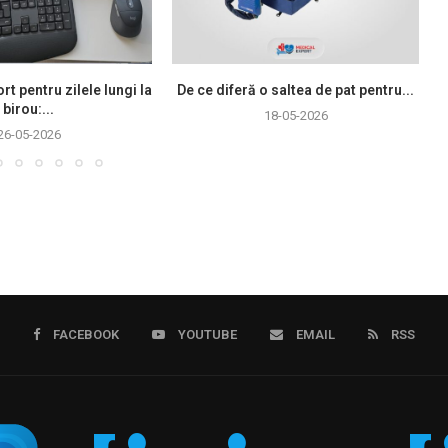
rt pentru zilele lungi la
De ce diferă o saltea de pat pentru...
birou:...
18-05-2026
26-05-2026
FACEBOOK
YOUTUBE
EMAIL
RSS