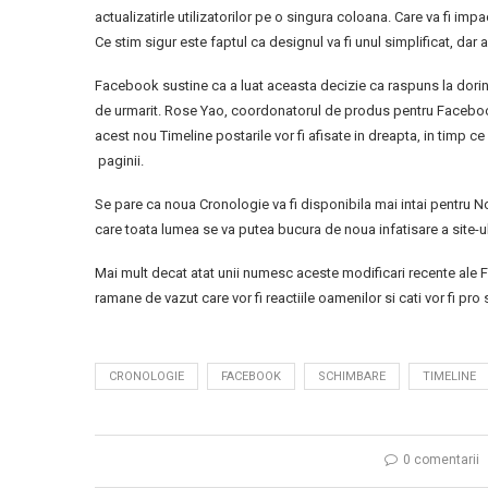
actualizatirle utilizatorilor pe o singura coloana. Care va fi im
Ce stim sigur este faptul ca designul va fi unul simplificat, dar 
Facebook sustine ca a luat aceasta decizie ca raspuns la dorinte
de urmarit. Rose Yao, coordonatorul de produs pentru Facebook
acest nou Timeline postarile vor fi afisate in dreapta, in timp ce
paginii.
Se pare ca noua Cronologie va fi disponibila mai intai pentru 
care toata lumea se va putea bucura de noua infatisare a site-u
Mai mult decat atat unii numesc aceste modificari recente ale F
ramane de vazut care vor fi reactiile oamenilor si cati vor fi pro
CRONOLOGIE
FACEBOOK
SCHIMBARE
TIMELINE
0 comentarii