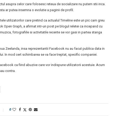
pactul asupra celor care folosesc reteua de socializare nu putem stii inca.
asta ar putea insemna o evolutie a paginii de profil.
le utilizatorilor care pretind ca actualul Timeline este un pic cam greu
 Open Graph, a afirmat intr-un post pe blogul reletei ca incepand cu
 muzica, fotografiile si activitatile recente se vor gasi in partea stanga
Noua Zeelanda, insa reprezentantii Facebook nu au facut publica data in
lui. In mod cert schimbarea se va face treptat, specific companiei.
acebook ca fiind abuzive care vor indispune utilizatorii acestuie. Acum
 sau contra.
0