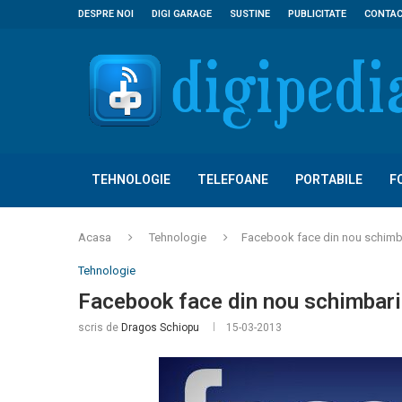
DESPRE NOI
DIGI GARAGE
SUSTINE
PUBLICITATE
CONTA
TEHNOLOGIE
TELEFOANE
PORTABILE
F
Acasa
Tehnologie
Facebook face din nou schimb
Tehnologie
Facebook face din nou schimbari
scris de
Dragos Schiopu
15-03-2013