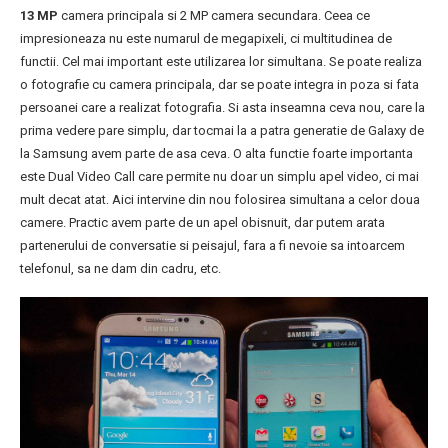
13 MP
camera principala si 2 MP camera secundara. Ceea ce
impresioneaza nu este numarul de megapixeli, ci multitudinea de
functii. Cel mai important este utilizarea lor simultana. Se poate realiza
o fotografie cu camera principala, dar se poate integra in poza si fata
persoanei care a realizat fotografia. Si asta inseamna ceva nou, care la
prima vedere pare simplu, dar tocmai la a patra generatie de Galaxy de
la Samsung avem parte de asa ceva. O alta functie foarte importanta
este Dual Video Call care permite nu doar un simplu apel video, ci mai
mult decat atat. Aici intervine din nou folosirea simultana a celor doua
camere. Practic avem parte de un apel obisnuit, dar putem arata
partenerului de conversatie si peisajul, fara a fi nevoie sa intoarcem
telefonul, sa ne dam din cadru, etc.