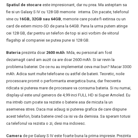
Spatiul de stocare
este impresionant, dar nu prea. Ma asteptam sa
fie si un Galaxy S IV cu 128 GB memorie interna. Din pacate, telefonul
vine cu
16GB, 32GB sau 64GB
, memorie care poate fi extinsa cu un
card de extern micro-SD de pana la 64GB. Pana la urma putem atinge
cei 128 GB, dar pentru un telefon de top si aici vorbim de viitorul
flagship al companiei se putea pune si 128 GB.
Bateria
prezinta doar
2600 mAh
. Mda, eu personal am fost
dezamagit cand am auzit ca are doar 2600 mAh. Si iar revin la
problema bateriei. De ce nu au implementat ceva mai bun? Macar 3300
mAh. Adica sunt multe telefoane cu astfel de baterii. Teoretic, noile
procesoare promit o performanta energetica buna, dar frecventa
ridicata si puterea mare de procesare va consuma bateria. Si nu numai,
display-ul este unul generos de 4,99 inci FULL HD si Super Amoled. Eu
ma intreb cum poate sa reziste o baterie asa de micuta la un
asemenea stres. Daca mai adaug si puterea grafica de care dispune
acest telefon, biata baterie cred ca isi va da demisia. Sa speram totusi
ca telefonul va rezista o zi, desi ma indoiesc.
Camera
de pe Galaxy S IV este foarte buna la prima impresie. Prezinta