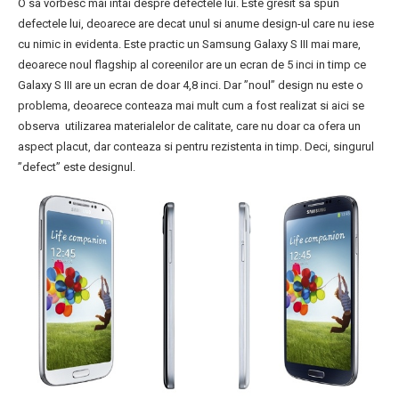
O sa vorbesc mai intai despre defectele lui. Este gresit sa spun
defectele lui, deoarece are decat unul si anume design-ul care nu iese
cu nimic in evidenta. Este practic un Samsung Galaxy S III mai mare,
deoarece noul flagship al coreenilor are un ecran de 5 inci in timp ce
Galaxy S III are un ecran de doar 4,8 inci. Dar ”noul” design nu este o
problema, deoarece conteaza mai mult cum a fost realizat si aici se
observa utilizarea materialelor de calitate, care nu doar ca ofera un
aspect placut, dar conteaza si pentru rezistenta in timp. Deci, singurul
”defect” este designul.