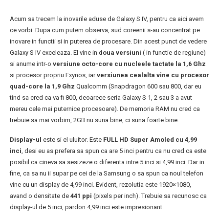
Acum sa trecem la inovarile aduse de Galaxy S IV, pentru ca aici avem
ce vorbi. Dupa cum putem observa, sud coreenii s-au concentrat pe
inovare in functii si in puterea de procesare. Din acest punct de vedere
Galaxy S IV exceleaza. El vine in
doua versiuni
( in functie de regiune)
si anume intr-o
versiune octo-core cu nucleele tactate la 1,6 Ghz
si procesor propriu Exynos, iar
versiunea cealalta vine cu procesor
quad-core la 1,9 Ghz
Qualcomm (Snapdragon 600 sau 800, dar eu
tind sa cred ca va fi 800, deoarece seria Galaxy S 1, 2 sau 3 a avut
mereu cele mai puternice procesoare). De memoria RAM nu cred ca
trebuie sa mai vorbim, 2GB nu suna bine, ci suna foarte bine.
Display-ul
este si el uluitor. Este
FULL HD Super Amoled cu 4,99
inci
, desi eu as prefera sa spun ca are 5 inci pentru ca nu cred ca este
posibil ca cineva sa sesizeze o diferenta intre 5 inci si 4,99 inci. Dar in
fine, ca sa nu ii supar pe cei de la Samsung o sa spun ca noul telefon
vine cu un display de 4,99 inci. Evident, rezolutia este 1920×1080,
avand o densitate de
441 ppi
(pixels per inch). Trebuie sa recunosc ca
display-ul de 5 inci, pardon 4,99 inci este impresionant.