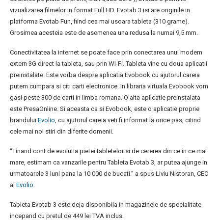
vizualizarea filmelor in format Full HD. Evotab 3 isi are originile in
platforma Evotab Fun, fiind cea mai usoara tableta (310 grame).
Grosimea acesteia este de asemenea una redusa la numai 9,5 mm.
Conectivitatea la internet se poate face prin conectarea unui modem
extern 3G direct la tableta, sau prin Wi-Fi. Tableta vine cu doua aplicatii
preinstalate. Este vorba despre aplicatia Evobook cu ajutorul careia
putem cumpara si citi carti electronice. In libraria virtuala Evobook vom
gasi peste 300 de carti in limba romana. O alta aplicatie preinstalata
este PresaOnline. Si aceasta ca si Evobook, este o aplicatie proprie
brandului
Evolio
, cu ajutorul careia veti fi informat la orice pas, citind
cele mai noi stiri din diferite domenii.
“Tinand cont de evolutia pietei tabletelor si de cererea din ce in ce mai
mare, estimam ca vanzarile pentru Tableta Evotab 3, ar putea ajunge in
urmatoarele 3 luni pana la 10 000 de bucati.” a spus Liviu Nistoran, CEO
al
Evolio
.
Tableta Evotab 3 este deja disponibila in magazinele de specialitate
incepand cu pretul de 449 lei TVA inclus.