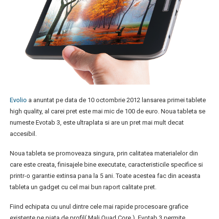
Evolio
a anuntat pe data de 10 octombrie 2012 lansarea primei tablete
high quality, al carei pret este mai mic de 100 de euro. Noua tableta se
numeste Evotab 3, este ultraplata si are un pret mai mult decat
accesibil.
Noua tableta se promoveaza singura, prin calitatea materialelor din
care este creata, finisajele bine executate, caracteristicile specifice si
printr-o garantie extinsa pana la 5 ani. Toate acestea fac din aceasta
tableta un gadget cu cel mai bun raport calitate pret.
Fiind echipata cu unul dintre cele mai rapide procesoare grafice
existente pe piata de profil( Mali Quad Core ), Evotab 3 permite