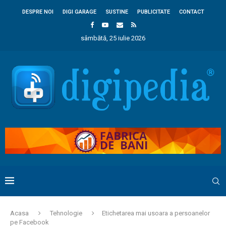
DESPRE NOI
DIGI GARAGE
SUSTINE
PUBLICITATE
CONTACT
sâmbătă, 25 iulie 2026
Acasa
Tehnologie
Etichetarea mai usoara a persoanelor
pe Facebook