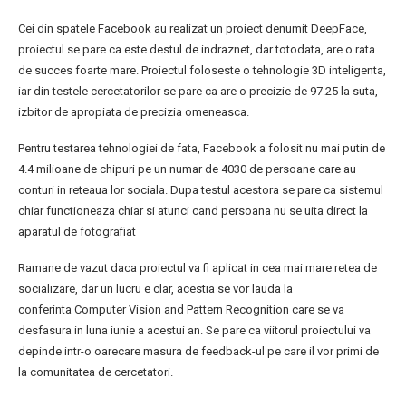
Cei din spatele Facebook au realizat un proiect denumit DeepFace,
proiectul se pare ca este destul de indraznet, dar totodata, are o rata
de succes foarte mare. Proiectul foloseste o tehnologie 3D inteligenta,
iar din testele cercetatorilor se pare ca are o precizie de 97.25 la suta,
izbitor de apropiata de precizia omeneasca.
Pentru testarea tehnologiei de fata, Facebook a folosit nu mai putin de
4.4 milioane de chipuri pe un numar de 4030 de persoane care au
conturi in reteaua lor sociala. Dupa testul acestora se pare ca sistemul
chiar functioneaza chiar si atunci cand persoana nu se uita direct la
aparatul de fotografiat
Ramane de vazut daca proiectul va fi aplicat in cea mai mare retea de
socializare, dar un lucru e clar, acestia se vor lauda la
conferinta Computer Vision and Pattern Recognition care se va
desfasura in luna iunie a acestui an. Se pare ca viitorul proiectului va
depinde intr-o oarecare masura de feedback-ul pe care il vor primi de
la comunitatea de cercetatori.