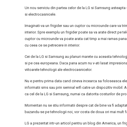
Un nou serviciu din partea celor de la LG si Samsung asteapta sa
si electrocasnicele.
Imaginati-va un frigider sau un cuptor cu microunde care va trim
interior. Spre exemplu un frigider poate sa va arate direct pe tel
cuptor cu microunde va poate arata cat timp a mai ramas pana la
cu ceea ce se petrecere in interior.
Cei de la LG si Samsung au planuri marete cu aceasta tehnologie
si pe cea europeana. Daca pana acum nu v-ati lasat impresionati
viitoarele tehnologii ale electrocasnicelor.
Nu e pentru prima data cand cineva incearca sa foloseasca elect
informatii sms sau prin semnal wifi catre un dispozitiv mobil. 
ca cel de la LG si Samsung, numai ca datorita costurilor de prod
Momentan nu se stiu informatii despre cat de bine va fi adaptat
bazandu-se pe tehnologii noi, vor costa de doua ori mai mult f
LG a prezentat intr-un articol pentru un blog din America, un fri