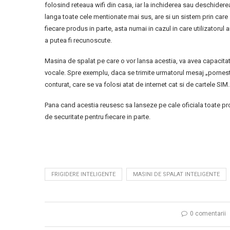
folosind reteaua wifi din casa, iar la inchiderea sau deschidere
langa toate cele mentionate mai sus, are si un sistem prin care s
fiecare produs in parte, asta numai in cazul in care utilizatoru
a putea fi recunoscute.
Masina de spalat pe care o vor lansa acestia, va avea capacita
vocale. Spre exemplu, daca se trimite urmatorul mesaj „pornest
conturat, care se va folosi atat de internet cat si de cartele SIM.
Pana cand acestia reusesc sa lanseze pe cale oficiala toate prod
de securitate pentru fiecare in parte.
FRIGIDERE INTELIGENTE
MASINI DE SPALAT INTELIGENTE
0 comentarii