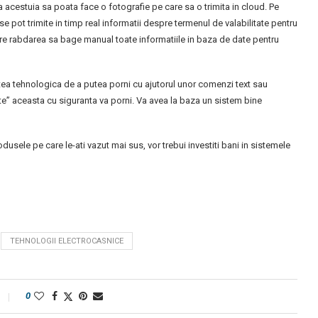
a acestuia sa poata face o fotografie pe care sa o trimita in cloud. Pe
e pot trimite in timp real informatii despre termenul de valabilitate pentru
l are rabdarea sa bage manual toate informatiile in baza de date pentru
tea tehnologica de a putea porni cu ajutorul unor comenzi text sau
e” aceasta cu siguranta va porni. Va avea la baza un sistem bine
usele pe care le-ati vazut mai sus, vor trebui investiti bani in sistemele
TEHNOLOGII ELECTROCASNICE
0