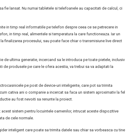
 fie lansat. Nu numai tabletele si telefoanele au capacitati de calcul, ci
ite in timp real informatiile pe telefon despre ceea ce se petrecere in
efon, in timp real, alimentele si temperatura la care functioneaza. Iar un
 finalizarea procesului, sau poate face chiar o transmisiune live direct
 de ultima generatie, incercand sa le introduca pe toate pietele, inclusiv
 de produsele pe care le ofera acestia, va trebui sa va adaptati la
rocasnicele pe post de device-uri inteligente, care pot sa trimita
Acum cativa ani o companie a incercat sa faca un sistem aproximativ la fel
uctie au fost nevoiti sa renunte la proiect.
 acest sistem pentru locuintele oamenilor, intrucat aceste dispozitive
ata de cele normale.
gider inteligent care poate sa trimita datele sau chiar sa vorbeasca cu tine