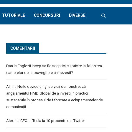
TUTORIALE
CONCURSURI
DIVERSE
COMENTARII
Dan
la
Englezii incep sa fie sceptici cu privire la folosirea
camerelor de supraveghere chinezesti?
Alin
la
Noile device-uri și servicii demonstrează
angajamentul HMD Global de a investi în practici
sustenabile în procesul de fabricare a echipamentelor de
comunicații
Alexa
la
CEO-ul Tesla ia 10 procente din Twitter