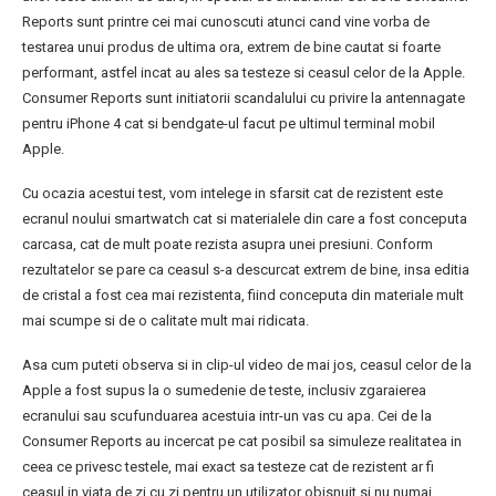
Reports sunt printre cei mai cunoscuti atunci cand vine vorba de
testarea unui produs de ultima ora, extrem de bine cautat si foarte
performant, astfel incat au ales sa testeze si ceasul celor de la Apple.
Consumer Reports sunt initiatorii scandalului cu privire la antennagate
pentru iPhone 4 cat si bendgate-ul facut pe ultimul terminal mobil
Apple.
Cu ocazia acestui test, vom intelege in sfarsit cat de rezistent este
ecranul noului smartwatch cat si materialele din care a fost conceputa
carcasa, cat de mult poate rezista asupra unei presiuni. Conform
rezultatelor se pare ca ceasul s-a descurcat extrem de bine, insa editia
de cristal a fost cea mai rezistenta, fiind conceputa din materiale mult
mai scumpe si de o calitate mult mai ridicata.
Asa cum puteti observa si in clip-ul video de mai jos, ceasul celor de la
Apple a fost supus la o sumedenie de teste, inclusiv zgaraierea
ecranului sau scufunduarea acestuia intr-un vas cu apa. Cei de la
Consumer Reports au incercat pe cat posibil sa simuleze realitatea in
ceea ce privesc testele, mai exact sa testeze cat de rezistent ar fi
ceasul in viata de zi cu zi pentru un utilizator obisnuit si nu numai.