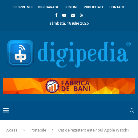
DESPRE NOI
DIGI GARAGE
SUSTINE
PUBLICITATE
CONTACT
sâmbătă, 18 iulie 2026
Acasa
Portabile
Cat de rezistent este noul Apple Watch?