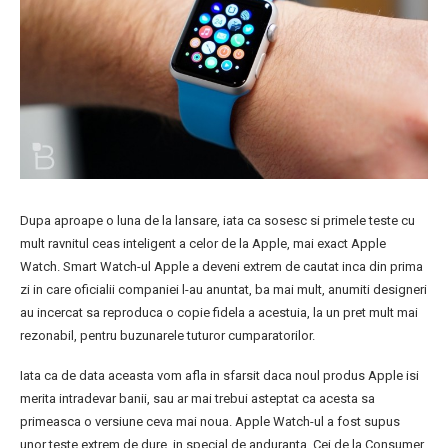
Dupa aproape o luna de la lansare, iata ca sosesc si primele teste cu
mult ravnitul ceas inteligent a celor de la Apple, mai exact Apple
Watch. Smart Watch-ul Apple a deveni extrem de cautat inca din prima
zi in care oficialii companiei l-au anuntat, ba mai mult, anumiti designeri
au incercat sa reproduca o copie fidela a acestuia, la un pret mult mai
rezonabil, pentru buzunarele tuturor cumparatorilor.
Iata ca de data aceasta vom afla in sfarsit daca noul produs Apple isi
merita intradevar banii, sau ar mai trebui asteptat ca acesta sa
primeasca o versiune ceva mai noua. Apple Watch-ul a fost supus
unor teste extrem de dure, in special de anduranta. Cei de la Consumer