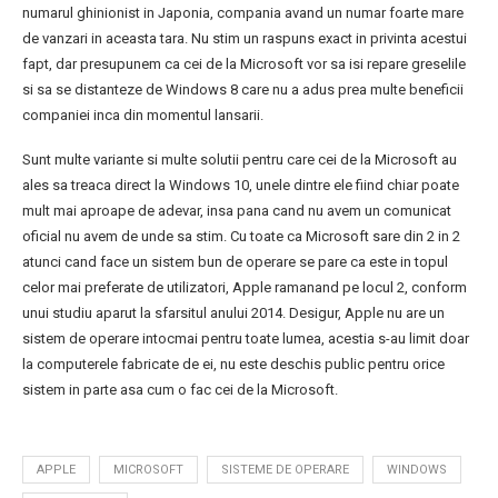
numarul ghinionist in Japonia, compania avand un numar foarte mare
de vanzari in aceasta tara. Nu stim un raspuns exact in privinta acestui
fapt, dar presupunem ca cei de la Microsoft vor sa isi repare greselile
si sa se distanteze de Windows 8 care nu a adus prea multe beneficii
companiei inca din momentul lansarii.
Sunt multe variante si multe solutii pentru care cei de la Microsoft au
ales sa treaca direct la Windows 10, unele dintre ele fiind chiar poate
mult mai aproape de adevar, insa pana cand nu avem un comunicat
oficial nu avem de unde sa stim. Cu toate ca Microsoft sare din 2 in 2
atunci cand face un sistem bun de operare se pare ca este in topul
celor mai preferate de utilizatori, Apple ramanand pe locul 2, conform
unui studiu aparut la sfarsitul anului 2014. Desigur, Apple nu are un
sistem de operare intocmai pentru toate lumea, acestia s-au limit doar
la computerele fabricate de ei, nu este deschis public pentru orice
sistem in parte asa cum o fac cei de la Microsoft.
APPLE
MICROSOFT
SISTEME DE OPERARE
WINDOWS