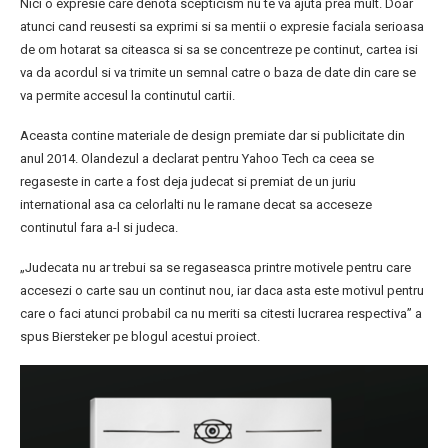
Nici o expresie care denota scepticism nu te va ajuta prea mult. Doar
atunci cand reusesti sa exprimi si sa mentii o expresie faciala serioasa
de om hotarat sa citeasca si sa se concentreze pe continut, cartea isi
va da acordul si va trimite un semnal catre o baza de date din care se
va permite accesul la continutul cartii.
Aceasta contine materiale de design premiate dar si publicitate din
anul 2014. Olandezul a declarat pentru Yahoo Tech ca ceea se
regaseste in carte a fost deja judecat si premiat de un juriu
international asa ca celorlalti nu le ramane decat sa acceseze
continutul fara a-l si judeca.
„Judecata nu ar trebui sa se regaseasca printre motivele pentru care
accesezi o carte sau un continut nou, iar daca asta este motivul pentru
care o faci atunci probabil ca nu meriti sa citesti lucrarea respectiva” a
spus Biersteker pe blogul acestui proiect.