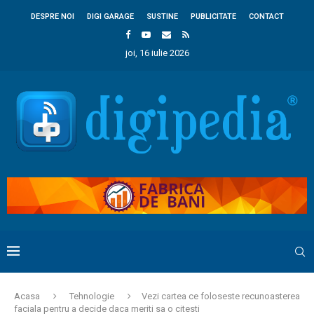
DESPRE NOI
DIGI GARAGE
SUSTINE
PUBLICITATE
CONTACT
joi, 16 iulie 2026
Acasa
Tehnologie
Vezi cartea ce foloseste recunoasterea
faciala pentru a decide daca meriti sa o citesti