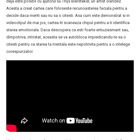
deja este posibil cu ajutorul lui Thijs Biersteker, un artist olandez.
Acesta a creat cartea care foloseste recunoasterea faciala pentru a
decide daca meriti sau nu sa o citesti. Asa cum este demonstrat si in
videoclipul de mai jos, cartea iti scaneaza chipul pentru a-ti identifica
starea emotionala. Daca descopera ca esti foarte entuziasmant sau,
dimpotriva, intristat, aceasta se va autobloca impiedicandu-te sa o
citesti pentru ca starea ta mentala este nepotrivita pentru a o intelege
corespunzator.