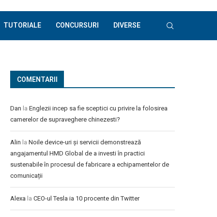
TUTORIALE
CONCURSURI
DIVERSE
COMENTARII
Dan
la
Englezii incep sa fie sceptici cu privire la folosirea
camerelor de supraveghere chinezesti?
Alin
la
Noile device-uri și servicii demonstrează
angajamentul HMD Global de a investi în practici
sustenabile în procesul de fabricare a echipamentelor de
comunicații
Alexa
la
CEO-ul Tesla ia 10 procente din Twitter