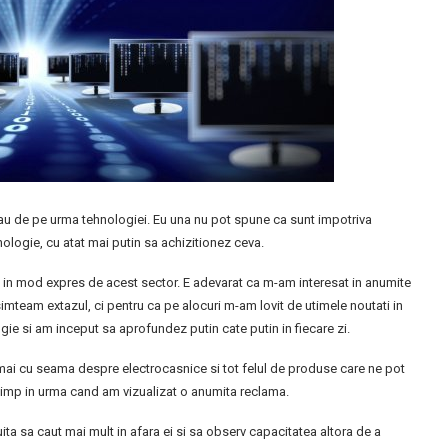
 au de pe urma tehnologiei. Eu una nu pot spune ca sunt impotriva
hnologie, cu atat mai putin sa achizitionez ceva.
a in mod expres de acest sector. E adevarat ca m-am interesat in anumite
team extazul, ci pentru ca pe alocuri m-am lovit de utimele noutati in
ie si am inceput sa aprofundez putin cate putin in fiecare zi.
t mai cu seama despre electrocasnice si tot felul de produse care ne pot
va timp in urma cand am vizualizat o anumita reclama.
ita sa caut mai mult in afara ei si sa observ capacitatea altora de a