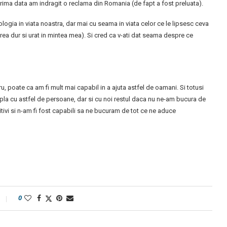
 prima data am indragit o reclama din Romania (de fapt a fost preluata).
ogia in viata noastra, dar mai cu seama in viata celor ce le lipsesc ceva
ea dur si urat in mintea mea). Si cred ca v-ati dat seama despre ce
ru, poate ca am fi mult mai capabil in a ajuta astfel de oamani. Si totusi
mpla cu astfel de persoane, dar si cu noi restul daca nu ne-am bucura de
ivi si n-am fi fost capabili sa ne bucuram de tot ce ne aduce
0