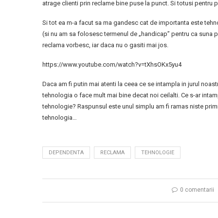
atrage clienti prin reclame bine puse la punct. Si totusi pentru
Si tot ea m-a facut sa ma gandesc cat de importanta este tehnol
(si nu am sa folosesc termenul de „handicap” pentru ca suna pr
reclama vorbesc, iar daca nu o gasiti mai jos.
https://www.youtube.com/watch?v=tXhsOKx5yu4
Daca am fi putin mai atenti la ceea ce se intampla in jurul noast
tehnologia o face mult mai bine decat noi ceilalti. Ce s-ar inta
tehnologie? Raspunsul este unul simplu am fi ramas niste primit
tehnologia…
DEPENDENTA
RECLAMA
TEHNOLOGIE
0 comentarii