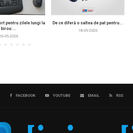
rt pentru zilele lungi la
De ce diferă o saltea de pat pentru...
birou:...
18-05-2026
26-05-2026
FACEBOOK
YOUTUBE
EMAIL
RSS