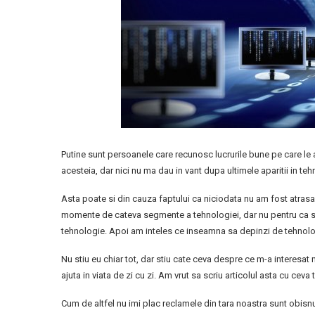
Putine sunt persoanele care recunosc lucrurile bune pe care le
acesteia, dar nici nu ma dau in vant dupa ultimele aparitii in te
Asta poate si din cauza faptului ca niciodata nu am fost atras
momente de cateva segmente a tehnologiei, dar nu pentru ca sim
tehnologie. Apoi am inteles ce inseamna sa depinzi de tehnolog
Nu stiu eu chiar tot, dar stiu cate ceva despre ce m-a interesa
ajuta in viata de zi cu zi. Am vrut sa scriu articolul asta cu ce
Cum de altfel nu imi plac reclamele din tara noastra sunt obisnu