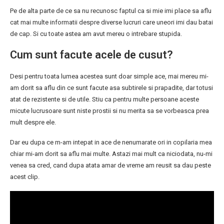
Pe de alta parte de ce sa nu recunosc faptul ca si mie imi place sa aflu
cat mai multe informatii despre diverse lucruri care uneori imi dau batai
de cap. Si cu toate astea am avut mereu o intrebare stupida.
Cum sunt facute acele de cusut?
Desi pentru toata lumea acestea sunt doar simple ace, mai mereu mi-
am dorit sa aflu din ce sunt facute asa subtirele si prapadite, dar totusi
atat de rezistente si de utile. Stiu ca pentru multe persoane aceste
micute lucrusoare sunt niste prostii si nu merita sa se vorbeasca prea
mult despre ele.
Dar eu dupa ce m-am intepat in ace de nenumarate ori in copilaria mea
chiar mi-am dorit sa aflu mai multe. Astazi mai mult ca niciodata, nu-mi
venea sa cred, cand dupa atata amar de vreme am reusit sa dau peste
acest clip.