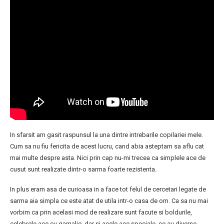
In sfarsit am gasit raspunsul la una dintre intrebarile copilariei mele.
Cum sa nu fiu fericita de acest lucru, cand abia asteptam sa aflu cat
mai multe despre asta. Nici prin cap nu-mi trecea ca simplele ace de
cusut sunt realizate dintr-o sarma foarte rezistenta.
In plus eram asa de curioasa in a face tot felul de cercetari legate de
sarma aia simpla ce este atat de utila intr-o casa de om. Ca sa nu mai
vorbim ca prin acelasi mod de realizare sunt facute si boldurile,
celebrele ace cu gamalie, dar si acele ace speciale, ce au diverse