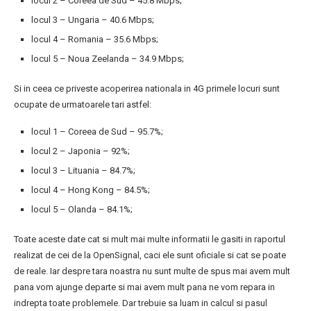
locul 2 – Coreea de Sud – 45.8 Mbps;
locul 3 – Ungaria – 40.6 Mbps;
locul 4 – Romania – 35.6 Mbps;
locul 5 – Noua Zeelanda – 34.9 Mbps;
Si in ceea ce priveste acoperirea nationala in 4G primele locuri sunt
ocupate de urmatoarele tari astfel:
locul 1 – Coreea de Sud – 95.7%;
locul 2 – Japonia – 92%;
locul 3 – Lituania – 84.7%;
locul 4 – Hong Kong – 84.5%;
locul 5 – Olanda – 84.1%;
Toate aceste date cat si mult mai multe informatii le gasiti in raportul
realizat de cei de la OpenSignal, caci ele sunt oficiale si cat se poate
de reale. Iar despre tara noastra nu sunt multe de spus mai avem mult
pana vom ajunge departe si mai avem mult pana ne vom repara in
indrepta toate problemele. Dar trebuie sa luam in calcul si pasul