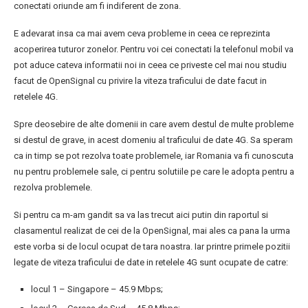
conectati oriunde am fi indiferent de zona.
E adevarat insa ca mai avem ceva probleme in ceea ce reprezinta
acoperirea tuturor zonelor. Pentru voi cei conectati la telefonul mobil va
pot aduce cateva informatii noi in ceea ce priveste cel mai nou studiu
facut de OpenSignal cu privire la viteza traficului de date facut in
retelele 4G.
Spre deosebire de alte domenii in care avem destul de multe probleme
si destul de grave, in acest domeniu al traficului de date 4G. Sa speram
ca in timp se pot rezolva toate problemele, iar Romania va fi cunoscuta
nu pentru problemele sale, ci pentru solutiile pe care le adopta pentru a
rezolva problemele.
Si pentru ca m-am gandit sa va las trecut aici putin din raportul si
clasamentul realizat de cei de la OpenSignal, mai ales ca pana la urma
este vorba si de locul ocupat de tara noastra. Iar printre primele pozitii
legate de viteza traficului de date in retelele 4G sunt ocupate de catre:
locul 1 – Singapore – 45.9 Mbps;