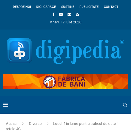
DESPRE NOI
DIGI GARAGE
SUSTINE
PUBLICITATE
CONTACT
vineri, 17 iulie 2026
Acasa
Diverse
Locul 4 in lume pentru traficul de date in
retele 4G