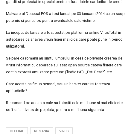
gandit si proiectat in special pentru a fura datele cardurilor de credit.
Malware-ul Decebal POS a fost lansat pe 03 ianuarie 2014 cu un scop
puternic si periculos pentru eventualele sale victime.
La inceput de lansare a fost testat pe platforma online VirusTotal in
asteptarea ca ar avea vreun fisier malicios care poate pune in pericol
utilizatorul.
Se pare ca romanii au simtul umorului in ceea ce priveste crearea de
virusi informatici, deoarece au lasat open source cateva fisiere care
contin expresii amuzante precum: (‘lindic.txt’), „Esti Beat?” etc.
Oare acesta sa fie un semnal, sau un hacker care isi testeaza
aptitudinile?
Recomand pe aceasta cale sa folositi cele mai bune si mai eficiente
soft-uri antivirus de pe piata, pentru o mai buna siguranta.
DECEBAL
ROMANIA
VIRUS