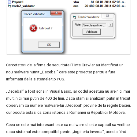
Cercetatorii de la firma de securitate IT IntelCrawler au identificat un
nou malware numit „Decebal” care este proiectat pentru a fura
informatii de la sistemele tip POS.
„Decebal” a fost scris in Visual Basic, iar codul acestuia nu are nici mai
mult, nici mai putin de 400 de linii. Daca stam si analizam putin in trecut
observam ca numele malware-lui „Decebal” provine de la regele Daciei,
cunoscuta astazi ca zona istorica a Romaniei si Republicii Moldova.
Ceea ce este mai interesant este ca malware-ul este capabil sa verifice
daca sistemul este compatibil pentru „ingineria inversa”, acesta fiind