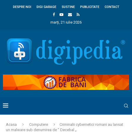
DESPRE NOI
DIGI GARAGE
SUSTINE
PUBLICITATE
CONTACT
marți, 21 iulie 2026
Acasa
Computere
Criminalii cybernetici romani au lansat
un malware sub denumirea de ” Decebal „