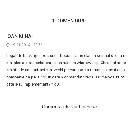
1 COMENTARIU
IOAN MIHAI
19-01-2014 - 20:56
Legat de hackingul pos-urilor trebuie sa fie clar un semnal de alarma,
mai ales asupra celor care inca ruleaza windows xp. Chiar imi aduc
aminte de un contract mai vechi pe care posta romana la avut cu o
companie de pe la noi, in care a comandat vreo 6000 de posuri. Stii
cate s-au implementant? fix 0.
Comentariile sunt inchise.