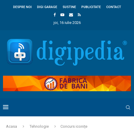
DESPRE NOI
DIGI GARAGE
SUSTINE
PUBLICITATE
CONTACT
joi, 16 iulie 2026
Acasa
Tehnologie
Concurs iconițe