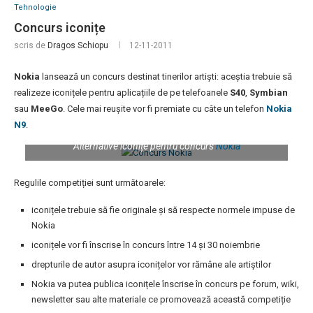
Tehnologie
Concurs iconițe
scris de
Dragos Schiopu
12-11-2011
Nokia
lansează un concurs destinat tinerilor artiști: aceștia trebuie să
realizeze iconițele pentru aplicațiile de pe telefoanele
S40
,
Symbian
sau
MeeGo
. Cele mai reușite vor fi premiate cu câte un telefon
Nokia
N9
.
Alternative iconițe pentru concurs
Nokia
Regulile competiției sunt următoarele:
iconițele trebuie să fie originale și să respecte normele impuse de
Nokia
iconițele vor fi înscrise în concurs între 14 și 30 noiembrie
drepturile de autor asupra iconițelor vor rămâne ale artiștilor
Nokia va putea publica iconițele înscrise în concurs pe forum, wiki,
newsletter sau alte materiale ce promovează această competiție