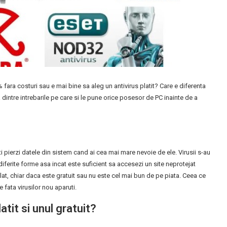
 fara costuri sau e mai bine sa aleg un antivirus platit? Care e diferenta
a dintre intrebarile pe care si le pune orice posesor de PC inainte de a
 iti pierzi datele din sistem cand ai cea mai mare nevoie de ele. Virusii s-au
n diferite forme asa incat este suficient sa accesezi un site neprotejat
lat, chiar daca este gratuit sau nu este cel mai bun de pe piata. Ceea ce
 fata virusilor nou aparuti.
atit si unul gratuit?