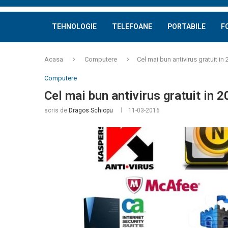
TEHNOLOGIE
TELEFOANE
PORTABILE
F
Acasa
Computere
Cel mai bun antivirus gratuit in
Computere
Cel mai bun antivirus gratuit in 
scris de
Dragos Schiopu
11-03-2016