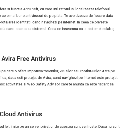
ra si functia AntiTheft, cu care utilizatorul isi localizeaza telefonul
tre cele mai bune antivirusuri de pe piata. Te avertizeaza de fiecare data
i protejarea identitatii cand navighezi pe internet. In ceea ce priveste
ria cand scaneaza sistemul. Ceea ce inseamna ca la sistemele slabe,
 Avira Free Antivirus
 pe care o ofera impotriva troienilor, virusilor sau rootkit-urilor. Asta pe
 ca, daca esti protejat de Avira, cand navighezi pe internet este protejat
esc activitatea si Web Safety Advisor care te anunta ca este riscant sa
 Cloud Antivirus
ul le trimite pe un server privat unde acestea sunt verificate. Daca nu sunt