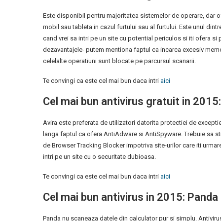
Este disponibil pentru majoritatea sistemelor de operare, dar ofe
mobil sau tableta in cazul furtului sau al furtului. Este unul din
cand vrei sa intri pe un site cu potential periculos si iti ofera s
dezavantajele- putem mentiona faptul ca incarca excesiv memo
celelalte operatiuni sunt blocate pe parcursul scanarii.
Te convingi ca este cel mai bun daca intri
aici
Cel mai bun antivirus gratuit in 2015:
Avira este preferata de utilizatori datorita protectiei de exceptie
langa faptul ca ofera AntiAdware si AntiSpyware. Trebuie sa stii
de Browser Tracking Blocker impotriva site-urilor care iti urmar
intri pe un site cu o securitate dubioasa.
Te convingi ca este cel mai bun daca intri
aici
Cel mai bun antivirus in 2015: Panda
Panda nu scaneaza datele din calculator pur si simplu. Antivirus