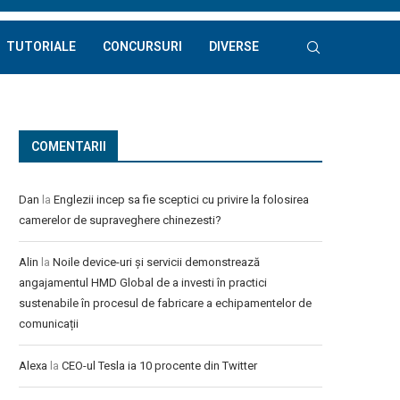
TUTORIALE
CONCURSURI
DIVERSE
COMENTARII
Dan
la
Englezii incep sa fie sceptici cu privire la folosirea
camerelor de supraveghere chinezesti?
Alin
la
Noile device-uri și servicii demonstrează
angajamentul HMD Global de a investi în practici
sustenabile în procesul de fabricare a echipamentelor de
comunicații
Alexa
la
CEO-ul Tesla ia 10 procente din Twitter