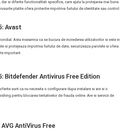
 dar si diferite functionalitati specifice, care ajuta la protejarea mai buna
irusurile platite ofera protectie impotriva furtului de identitate sau control
5: Avast
ndial. Asta inseamna ca se bucura de increderea utilizatorilor si este in
ele si protejeaza impotriva furtului de date, securizeaza parolele si ofera
rte important.
5: Bitdefender Antivirus Free Edition
oferite sunt ca nu necesita o configurare dupa instalare si are si o
ishing pentru blocarea tentativelor de frauda online. Are si servicii de
: AVG AntiVirus Free