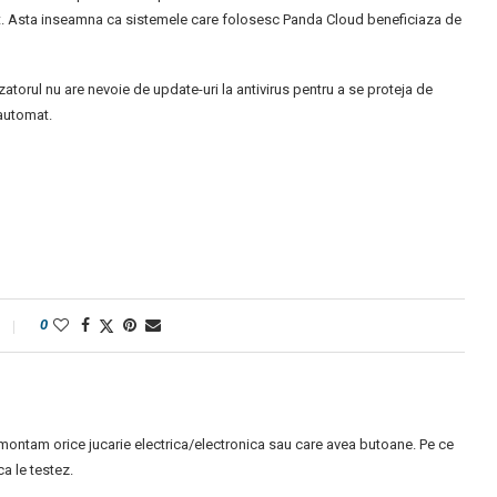
mat. Asta inseamna ca sistemele care folosesc Panda Cloud beneficiaza de
zatorul nu are nevoie de update-uri la antivirus pentru a se proteja de
 automat.
0
montam orice jucarie electrica/electronica sau care avea butoane. Pe ce
 le testez.