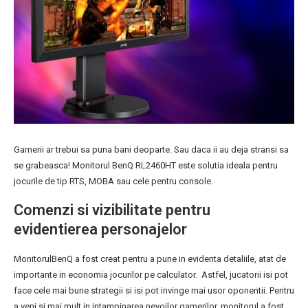
Gamerii ar trebui sa puna bani deoparte. Sau daca ii au deja stransi sa
se grabeasca! Monitorul BenQ RL2460HT este solutia ideala pentru
jocurile de tip RTS, MOBA sau cele pentru console.
Comenzi si vizibilitate pentru
evidentierea personajelor
MonitorulBenQ a fost creat pentru a pune in evidenta detaliile, atat de
importante in economia jocurilor pe calculator. Astfel, jucatorii isi pot
face cele mai bune strategii si isi pot invinge mai usor oponentii. Pentru
a veni si mai mult in intampinarea nevoilor gamerilor, monitorul a fost