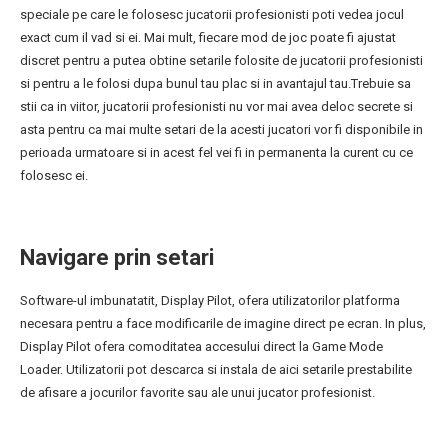
speciale pe care le folosesc jucatorii profesionisti poti vedea jocul
exact cum il vad si ei. Mai mult, fiecare mod de joc poate fi ajustat
discret pentru a putea obtine setarile folosite de jucatorii profesionisti
si pentru a le folosi dupa bunul tau plac si in avantajul tau.Trebuie sa
stii ca in viitor, jucatorii profesionisti nu vor mai avea deloc secrete si
asta pentru ca mai multe setari de la acesti jucatori vor fi disponibile in
perioada urmatoare si in acest fel vei fi in permanenta la curent cu ce
folosesc ei.
Navigare prin setari
Software-ul imbunatatit, Display Pilot, ofera utilizatorilor platforma
necesara pentru a face modificarile de imagine direct pe ecran. In plus,
Display Pilot ofera comoditatea accesului direct la Game Mode
Loader. Utilizatorii pot descarca si instala de aici setarile prestabilite
de afisare a jocurilor favorite sau ale unui jucator profesionist.