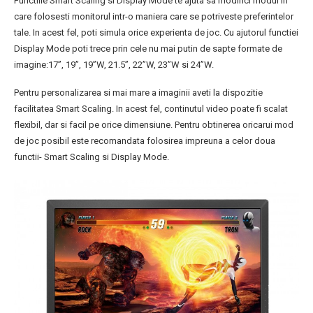
Functiile Smart Scaling si Display Mode te ajuta sa modifici modul in
care folosesti monitorul intr-o maniera care se potriveste preferintelor
tale. In acest fel, poti simula orice experienta de joc. Cu ajutorul functiei
Display Mode poti trece prin cele nu mai putin de sapte formate de
imagine:17”, 19”, 19”W, 21.5”, 22”W, 23”W si 24”W.
Pentru personalizarea si mai mare a imaginii aveti la dispozitie
facilitatea Smart Scaling. In acest fel, continutul video poate fi scalat
flexibil, dar si facil pe orice dimensiune. Pentru obtinerea oricarui mod
de joc posibil este recomandata folosirea impreuna a celor doua
functii- Smart Scaling si Display Mode.