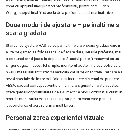
creat cu sprijinul unor jucatori profesionisti, printre care Justin
Wong, scopul final fiind acela de a performa la cel mai inalt nivel.
Doua moduri de ajustare – pe inaltime si
scara gradata
Standul cu ajustare HAS-adica pe inaltime are o scara gradata care ii
ajuta pe gameri sa foloseasca, de fiecare data, setarile preferate, mai
ales atunci cand joaca in deplasare. Standul poate fi manevrat cu un
singur deget. In acest fel simplu, monitorul poate fi ridicat, coborat la
nivelul mesei sau rotit atat pe verticala cat si pe orizontala. Cei care au
nevoi speciale de fixare pot folosi cu incredere sistemul de prindere
VESA, special conceput pentru o mai mare siguranta. Toate acestea
ofera gamerilor posibilitatea de a-si mentine biroul ordonat si curat. In
spatele monitorului exista si un suport pentru casti care permita
jucatorului sa elibereze si mai mult biroul.
Personalizarea experientei vizuale