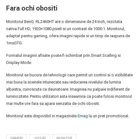
Fara ochi obositi
Monitorul BenQ RL2460HT are o dimensiune de 24 inch, rezolutia
nativa Full HD, 1920×1080 pixeli si un contrast de 1000:1. Monitorul,
adaptat pentru gaming, ofera imagini rapide si un timp de raspuns de
1msGTG.
Formatul imaginii afisate poate fi schimbat prin Smart Scalling si
Display Mode.
Monitorul se bucura de tehnologii care permit un control si o vizibilitate
mai buna la scenele intunecate sau reducerea nivelului de lumina
albastra, cunoscuta ca daunatoare. Imaginea nu palpaie indiferent de
luminozitate. Pentru utilizatori asta inseamna ca poate folosi monitorul
mai multe ore fara sa apara senzatia de ochi obositi.
Monitorul este disponibil in magazinele
Emag
la un pret promotional.
GAMERI
JOCURI
MONITOR