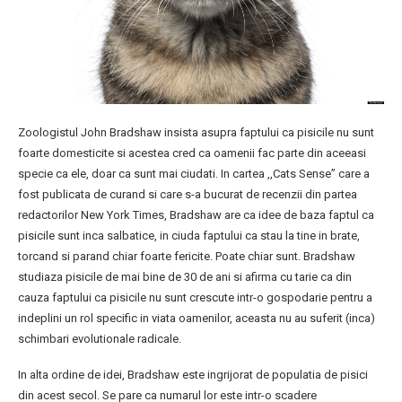
Zoologistul John Bradshaw insista asupra faptului ca pisicile nu sunt
foarte domesticite si acestea cred ca oamenii fac parte din aceeasi
specie ca ele, doar ca sunt mai ciudati. In cartea ,,Cats Sense” care a
fost publicata de curand si care s-a bucurat de recenzii din partea
redactorilor New York Times, Bradshaw are ca idee de baza faptul ca
pisicile sunt inca salbatice, in ciuda faptului ca stau la tine in brate,
torcand si parand chiar foarte fericite. Poate chiar sunt. Bradshaw
studiaza pisicile de mai bine de 30 de ani si afirma cu tarie ca din
cauza faptului ca pisicile nu sunt crescute intr-o gospodarie pentru a
indeplini un rol specific in viata oamenilor, aceasta nu au suferit (inca)
schimbari evolutionale radicale.
In alta ordine de idei, Bradshaw este ingrijorat de populatia de pisici
din acest secol. Se pare ca numarul lor este intr-o scadere