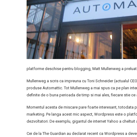
platforme deschise pentru blogging, Matt Mullenweg a preluat
Mullenweg a scris ca impreuna cu Toni Schneider (actualul CEO) 
produse Automattic. Tot Mullenweg a mai spus ca pe plan intern
definite de o buna perioada de timp si mai ales, fiecare stie ce
Momentul acesta de miscare pare foarte interesant, totodata po
marketing. Pe langa acest mic aspect, Wordpress este o platfor
dezvoltatori. De exemplu, gigantul de internet Yahoo a cheltuit a
Cei de la The Guardian au declarat recent ca Wordpress a deveni