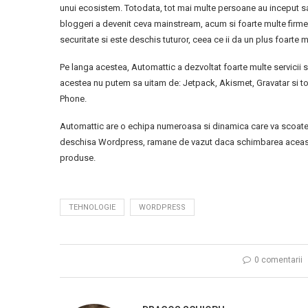
unui ecosistem. Totodata, tot mai multe persoane au inceput s
bloggeri a devenit ceva mainstream, acum si foarte multe firm
securitate si este deschis tuturor, ceea ce ii da un plus foarte 
Pe langa acestea, Automattic a dezvoltat foarte multe servicii spe
acestea nu putem sa uitam de: Jetpack, Akismet, Gravatar si 
Phone.
Automattic are o echipa numeroasa si dinamica care va scoate 
deschisa Wordpress, ramane de vazut daca schimbarea aceasta 
produse.
TEHNOLOGIE
WORDPRESS
0 comentarii