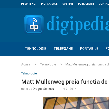
DESPRE NOI
DIGI GARAGE
SUSTINE
PUBLICITATE
CONTA
TEHNOLOGIE
TELEFOANE
PORTABILE
F
Acasa
Tehnologie
Matt Mullenweg preia functia d
Tehnologie
Matt Mullenweg preia functia de
scris de
Dragos Schiopu
14-01-2014