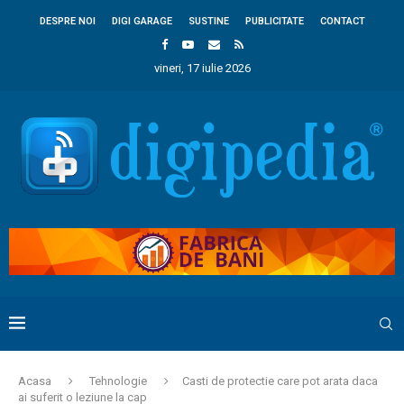
DESPRE NOI
DIGI GARAGE
SUSTINE
PUBLICITATE
CONTACT
vineri, 17 iulie 2026
Acasa
Tehnologie
Casti de protectie care pot arata daca
ai suferit o leziune la cap