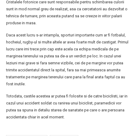
Cristalele fotonice care sunt responsabile pentru schimbarea culorii
sunt in mod normal greu de realizat, asa ca cercetatorii au dezvoltat o
tehnica de turnare, prin aceasta putand sa se creeze in viitor palarii
produse in masa.
Daca acest lucru s-ar intampla, sporturi importante cum ar fi fotbalul,
hocheiul, rugby-ul si multe altele ar avea foarte mult de castigat. Primul
lucru care imi trece prin cap este acela ca echipa medicala de pe
marginea terenului va putea sa de-a un verdict pe loc. In cazul unei
leziuni mai grave si fara semne vizibile, cei de pe margine vor putea
trimite accidentatul direct la spital, fara sa mai primeasca anumite
tratamente pe marginea terenului care pana la final arata faptul ca au
fost inutile.
Totodata, castile acestea ar putea fi folosite si de catre biciclisti, iar in
cazul unui accident soldat cu ranirea unui biciclist, paramedicii vor
putea sa spuna in detaliu starea de sanatate pe care o are persoana
accidentata chiar in acel moment.