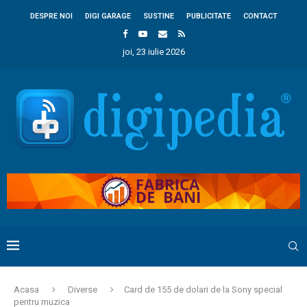
DESPRE NOI
DIGI GARAGE
SUSTINE
PUBLICITATE
CONTACT
joi, 23 iulie 2026
Acasa
Diverse
Card de 155 de dolari de la Sony special
pentru muzica