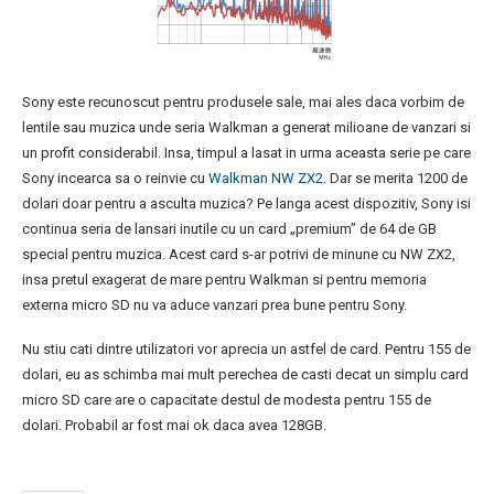
Sony este recunoscut pentru produsele sale, mai ales daca vorbim de
lentile sau muzica unde seria Walkman a generat milioane de vanzari si
un profit considerabil. Insa, timpul a lasat in urma aceasta serie pe care
Sony incearca sa o reinvie cu
Walkman NW ZX2
. Dar se merita 1200 de
dolari doar pentru a asculta muzica? Pe langa acest dispozitiv, Sony isi
continua seria de lansari inutile cu un card „premium” de 64 de GB
special pentru muzica. Acest card s-ar potrivi de minune cu NW ZX2,
insa pretul exagerat de mare pentru Walkman si pentru memoria
externa micro SD nu va aduce vanzari prea bune pentru Sony.
Nu stiu cati dintre utilizatori vor aprecia un astfel de card. Pentru 155 de
dolari, eu as schimba mai mult perechea de casti decat un simplu card
micro SD care are o capacitate destul de modesta pentru 155 de
dolari. Probabil ar fost mai ok daca avea 128GB.