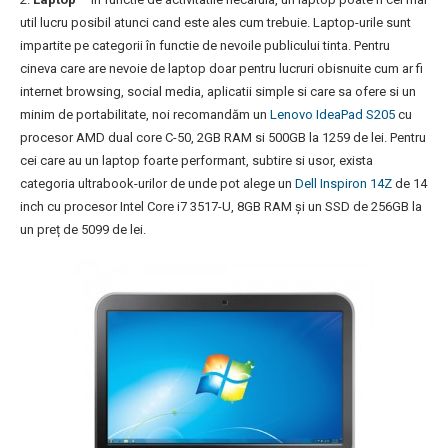
util lucru posibil atunci cand este ales cum trebuie. Laptop-urile sunt
impartite pe categorii în functie de nevoile publicului tinta. Pentru
cineva care are nevoie de laptop doar pentru lucruri obisnuite cum ar fi
internet browsing, social media, aplicatii simple si care sa ofere si un
minim de portabilitate, noi recomandăm un
Lenovo IdeaPad S205
cu
procesor AMD dual core C-50, 2GB RAM si 500GB la 1259 de lei. Pentru
cei care au un laptop foarte performant, subtire si usor, exista
categoria ultrabook-urilor de unde pot alege un
Dell Inspiron 14Z
de 14
inch cu procesor Intel Core i7 3517-U, 8GB RAM și un SSD de 256GB la
un preț de 5099 de lei.