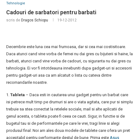
Tehnologie
Cadouri de sarbatori pentru barbati
scris de
Dragos Schiopu
19-12-2012
Decembrie este luna cea mai frumoasa, dar si cea mai costisitoare.
Daca atunci cand vine vorba de femei nu dai gres cu bijuterii si haine, la
barbati, atunci cand vine vorba de cadouri, cu siguranta nu dai gres cu
tehnologia. Ei vor fi intotdeauna innebuniti dupa gadget-uri si accesorii
pentru gadget-uri asa ca am alcatuit o lista cu cateva dintre
recomandarile noastre.
1.
Tableta
– Daca esti in cautarea unui gadget pentru un barbat care
isi petrece mult timp pe drumuri si are o viata agitata, care pur si simplu
trebuie sa stea conectat la retelele sociale, mail si alte aplicatii de
genul acesta, o tableta poate fi ceea ce cauti. Sigur, in functie si de
bugetul tau si de performantele pe care le vrei, tragi linie si alegi
produsul final. Noi am ales doua modele de tablete care ofera un pret
acceptabil pentru performante destul de bune. Prima este
Asus