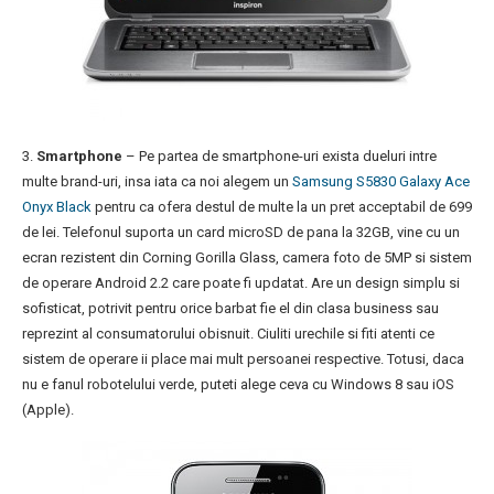
3.
Smartphone
– Pe partea de smartphone-uri exista dueluri intre
multe brand-uri, insa iata ca noi alegem un
Samsung S5830 Galaxy Ace
Onyx Black
pentru ca ofera destul de multe la un pret acceptabil de 699
de lei. Telefonul suporta un card microSD de pana la 32GB, vine cu un
ecran rezistent din Corning Gorilla Glass, camera foto de 5MP si sistem
de operare Android 2.2 care poate fi updatat. Are un design simplu si
sofisticat, potrivit pentru orice barbat fie el din clasa business sau
reprezint al consumatorului obisnuit. Ciuliti urechile si fiti atenti ce
sistem de operare ii place mai mult persoanei respective. Totusi, daca
nu e fanul robotelului verde, puteti alege ceva cu Windows 8 sau iOS
(Apple).