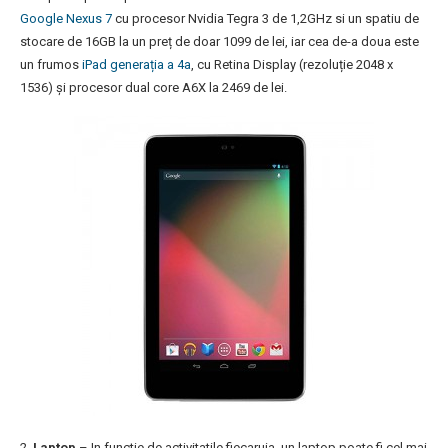
Google Nexus 7
cu procesor Nvidia Tegra 3 de 1,2GHz si un spatiu de
stocare de 16GB la un preț de doar 1099 de lei, iar cea de-a doua este
un frumos
iPad generația a 4a
, cu Retina Display (rezoluție 2048 x
1536) și procesor dual core A6X la 2469 de lei.
2.
Laptop
– In functie de activitatile fiecaruia, un laptop poate fi cel mai