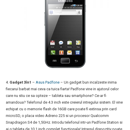
4.
Gadget 3în1
–
Asus Padfone
– Un gadget bun incalzeste inima
fiecarui barbat mai ceva ca tuica fiarta! Padfone vine in ajutorul celor
care nu stiu ce sa opteze – tableta sau smartphone? Ce-ar fi
amandoua? Telefonul de 4.3 inch este creierul intregului sistem. El vine
echipat cu o memorie flash de 16GB care poate fi extinsa prin card
microSD, o placa video Adreno 225 si un procesor Qualcomm
Snapdragon S4 de 1,5GHz. Introdu telefonul intr-un Padfone Station si
ai o tableta de 10.1 inch complet functionala! Intregul dispozitiv poate