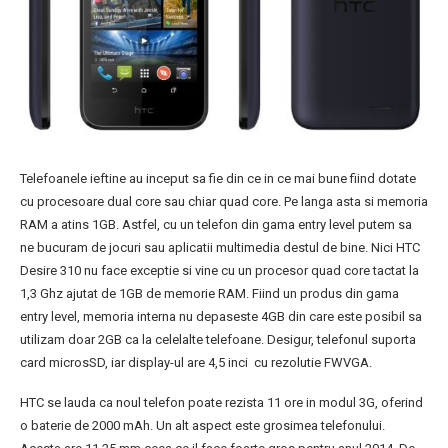
Telefoanele ieftine au inceput sa fie din ce in ce mai bune fiind dotate
cu procesoare dual core sau chiar quad core. Pe langa asta si memoria
RAM a atins 1GB. Astfel, cu un telefon din gama entry level putem sa
ne bucuram de jocuri sau aplicatii multimedia destul de bine. Nici HTC
Desire 310 nu face exceptie si vine cu un procesor quad core tactat la
1,3 Ghz ajutat de 1GB de memorie RAM. Fiind un produs din gama
entry level, memoria interna nu depaseste 4GB din care este posibil sa
utilizam doar 2GB ca la celelalte telefoane. Desigur, telefonul suporta
card microsSD, iar display-ul are 4,5 inci cu rezolutie FWVGA.
HTC se lauda ca noul telefon poate rezista 11 ore in modul 3G, oferind
o baterie de 2000 mAh. Un alt aspect este grosimea telefonului.