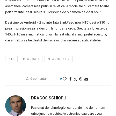
Acesta are 11,25 mm ceea ce il face foarte gros pentru anul 2014. De
asemenea, camera iese putin in relief ca la modelele cu camere foarte
performante, desi Desire 310 dispune de o camera de doar 5MP.
Desi vine cu Android 4,2 cu interfata BlinkFeed noul HTC desire 310 nu
prea impresioneaza la design, fiind foarte gros. Greutatea lui este de
140g. HTC nu a anuntat cand va fi lansat oficial si nici pretul acestuia,
dar ar trebui sa fie destul de mic avand in vedere specificatiile lui.
HTC
HTC DESIRE
HTC DESIRE 310
0 comentarii
0
DRAGOS SCHIOPU
Pasionat de tehnologie, curios, de mic demontam
orice jucarie electrica/electronica sau care avea