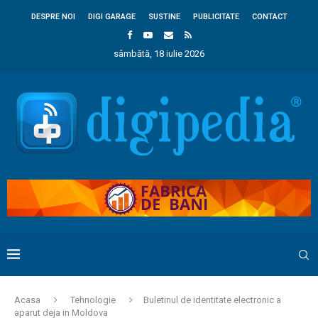
DESPRE NOI
DIGI GARAGE
SUSTINE
PUBLICITATE
CONTACT
sâmbătă, 18 iulie 2026
Acasa
Tehnologie
Buletinul de identitate electronic a
aparut deja in Moldova