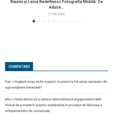
Xiaomi și Leica Redefinesc Fotografia Mobilă: Ce
Aduce...
27-05-2026
COMENTARII
Dan
la
Englezii incep sa fie sceptici cu privire la folosirea camerelor de
supraveghere chinezesti?
Alin
la
Noile device-uri și servicii demonstrează angajamentul HMD
Global de a investi în practici sustenabile în procesul de fabricare a
echipamentelor de comunicații