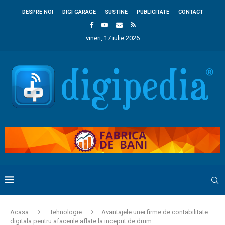
DESPRE NOI
DIGI GARAGE
SUSTINE
PUBLICITATE
CONTACT
vineri, 17 iulie 2026
Acasa
Tehnologie
Avantajele unei firme de contabilitate
digitala pentru afacerile aflate la inceput de drum