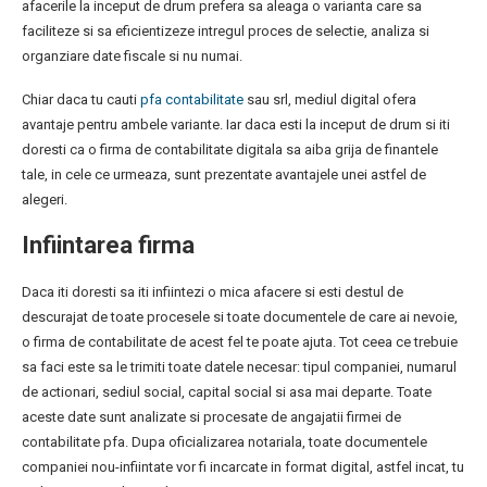
afacerile la inceput de drum prefera sa aleaga o varianta care sa
faciliteze si sa eficientizeze intregul proces de selectie, analiza si
organziare date fiscale si nu numai.
Chiar daca tu cauti
pfa contabilitate
sau srl, mediul digital ofera
avantaje pentru ambele variante. Iar daca esti la inceput de drum si iti
doresti ca o firma de contabilitate digitala sa aiba grija de finantele
tale, in cele ce urmeaza, sunt prezentate avantajele unei astfel de
alegeri.
Infiintarea firma
Daca iti doresti sa iti infiintezi o mica afacere si esti destul de
descurajat de toate procesele si toate documentele de care ai nevoie,
o firma de contabilitate de acest fel te poate ajuta. Tot ceea ce trebuie
sa faci este sa le trimiti toate datele necesar: tipul companiei, numarul
de actionari, sediul social, capital social si asa mai departe. Toate
aceste date sunt analizate si procesate de angajatii firmei de
contabilitate pfa. Dupa oficializarea notariala, toate documentele
companiei nou-infiintate vor fi incarcate in format digital, astfel incat, tu