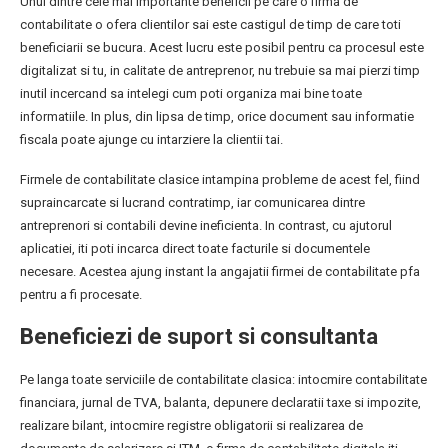
Unul dintre cele mai importante beneficii pe care o firma de
contabilitate o ofera clientilor sai este castigul de timp de care toti
beneficiarii se bucura. Acest lucru este posibil pentru ca procesul este
digitalizat si tu, in calitate de antreprenor, nu trebuie sa mai pierzi timp
inutil incercand sa intelegi cum poti organiza mai bine toate
informatiile. In plus, din lipsa de timp, orice document sau informatie
fiscala poate ajunge cu intarziere la clientii tai.
Firmele de contabilitate clasice intampina probleme de acest fel, fiind
supraincarcate si lucrand contratimp, iar comunicarea dintre
antreprenori si contabili devine ineficienta. In contrast, cu ajutorul
aplicatiei, iti poti incarca direct toate facturile si documentele
necesare. Acestea ajung instant la angajatii firmei de contabilitate pfa
pentru a fi procesate.
Beneficiezi de suport si consultanta
Pe langa toate serviciile de contabilitate clasica: intocmire contabilitate
financiara, jurnal de TVA, balanta, depunere declaratii taxe si impozite,
realizare bilant, intocmire registre obligatorii si realizarea de