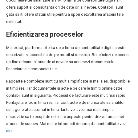
documente de salarizare si ITM, o firma de contabilitate digitala iti
ofera suport si consultanta ori de cate ori ai nevoie. Contabilii sunt
gata sa iti ofere sfaturi utile pentru a spori dezvoltarea afacerii tale,
nelimitat.
Eficientizarea proceselor
Mai exact, platforma oferita de o firma de contabilitate digitala este
securizata si accesibila de pe mobil si desktop. Beneficiezi de acces
on-line oricand si oriunde ai nevoie sa accesezi documentele
financiare ale companiei tale.
Rapoartele complexe sunt cu mult simplificate si mai ales, disponibile
in timp real. Iar documentele si actele pe care le trimiti online catre
contabil sunt in siguranta. Procesul de facturare este mult mai rapid.
Pontajul are loc in timp real, iar contractele de munca ale salariatilor
sunt generate automat in timp. Iar tu vei avea mai mult timp la
dispozitie sa te ocupi de celelalte aspecte pentru dezvoltarea unei
afaceri de succes. Mai multe informatii despre pfa contabilitate vezi
aici
.