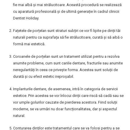
fie mai albă și mai strălucitoare. Această procedură se realizează
cu aparatură profesională și de ultimă generație în cadrul clinicii
Dentist Holiday.
Fațetele de porțelan sunt straturi subțiri ce vor fi lipite pe dinții tăi
naturali pentru ca suprafața să fie strălucitoare, curată și să aibă o
formă mai estetică.
Coroanele de porțelan sunt un tratament utilizat pentru a rezolva
anumite probleme, cum sunt cariile dentare, fracturile sau anumite
neregularități în ceea ce privește forma. Acestea sunt soluții de
durată și cu efect estetic ireproșabil.
Implanturile dentare, de asemenea, intră în categoria de servicii
estetice. Prin acestea se vor înlocui dinții care riscă să cadă sau se
vor umple golurilor cauzate de pierderea acestora. Fiind soluții
moderne, se va urmări nu doar funcționalitatea, dar și aspectul
natural.
Conturarea dinților este tratamentul care se va folosi pentru a se