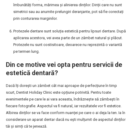
îmbunătăți forma, mărimea și alinierea dinților. Dinții care nu sunt
simetrici sau au anumite prelungiri deranjante, pot să fie corectați
prin conturarea marginilor.
Protezele dentare sunt soluția estetică pentru lipsuri dentare. După
aplicarea acestora, vei avea parte de un zâmbet natural și plăcut.
Protezele nu sunt costisitoare, deoarece nu reprezintă o variantă
pe termen lung.
Din ce motive vei opta pentru servicii de
estetică dentară?
Dacă îți dorești un zâmbet cât mai aproape de perfecțiune în timp
scurt, Dentist Holiday Clinic este opțiune potrivită. Pentru toate
evenimentele pe care le ai vara aceasta, îndrăznește să zâmbești în
fiecare fotografie. Aspectul va fi natural, iar rezultatele vor fi estetice.
Albirea dinților se va face conform nuanței pe care o ai deja la ten. Ia în
considerare un aparat dentar dacă nu ești mulțumit de aspectul dinților
tăi și simți că te jenează.