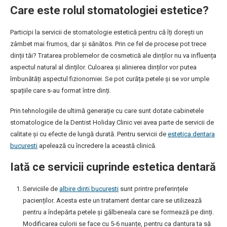
Care este rolul stomatologiei estetice?
Participi la servicii de stomatologie estetică pentru că îți dorești un
zâmbet mai frumos, dar și sănătos. Prin ce fel de procese pot trece
dinții tăi? Tratarea problemelor de cosmetică ale dinților nu va influența
aspectul natural al dinților. Culoarea și alinierea dinților vor putea
îmbunătăți aspectul fizionomiei. Se pot curăța petele și se vor umple
spațiile care s-au format între dinți.
Prin tehnologiile de ultimă generație cu care sunt dotate cabinetele
stomatologice de la Dentist Holiday Clinic vei avea parte de servicii de
calitate și cu efecte de lungă durată. Pentru servicii de
estetica dentara
bucuresti
apelează cu încredere la această clinică.
Iată ce servicii cuprinde estetica dentară
Serviciile de
albire dinti bucuresti
sunt printre preferințele
pacienților. Acesta este un tratament dentar care se utilizează
pentru a îndepărta petele și gălbeneala care se formează pe dinți.
Modificarea culorii se face cu 5-6 nuanțe, pentru ca dantura ta să