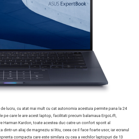
e lucru, cu atat mai mult cu cat autonomia acestuia permite pana la 24
ile pe care le are acest laptop, facilitati precum balamaua ErgoLift,
re Harman Kardon, toate acestea duc catre un confort sporit al
dintr-un aliaj de magneziu si litiu, ceea ce il face foarte usor, iar ecranul
mprenta compacta care este similara cu cea a vechilor laptopuri de 13