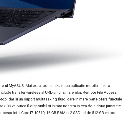
are-ul MyASUS. Mai exact poti utiliza noua aplicatie mobila Link to
nclude transfer wireless al URL-urilor si fisierelor, Remote File Access
p, dar si un suport multitasking fluid, care in mare parte ofera functiile
ok B9 va putea fi disponibil si in tara noastra in cea de-a doua jumatate
 procesor Intel Core i7-10510, 16 GB RAM si 2 SSD-uri de 512 GB va porni