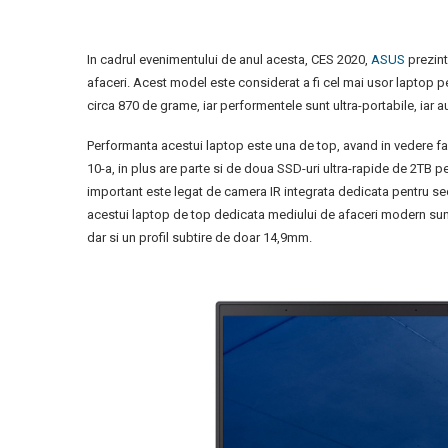
In cadrul evenimentului de anul acesta, CES 2020,
ASUS
prezint
afaceri. Acest model este considerat a fi cel mai usor laptop pe
circa 870 de grame, iar performentele sunt ultra-portabile, iar
Performanta acestui laptop este una de top, avand in vedere fap
10-a, in plus are parte si de doua SSD-uri ultra-rapide de 2TB pe
important este legat de camera IR integrata dedicata pentru secur
acestui laptop de top dedicata mediului de afaceri modern sun
dar si un profil subtire de doar 14,9mm.