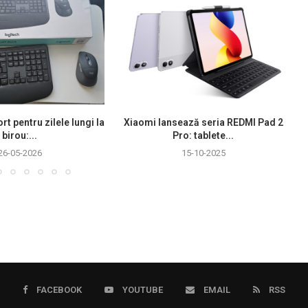
rt pentru zilele lungi la
Xiaomi lansează seria REDMI Pad 2
birou:...
Pro: tablete...
26-05-2026
15-10-2025
FACEBOOK
YOUTUBE
EMAIL
RSS