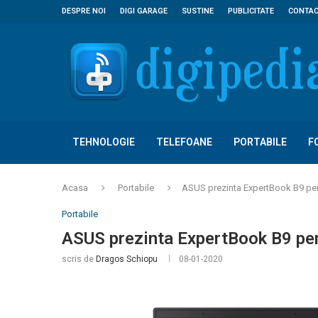
DESPRE NOI
DIGI GARAGE
SUSTINE
PUBLICITATE
CONTA
TEHNOLOGIE
TELEFOANE
PORTABILE
F
Acasa
Portabile
ASUS prezinta ExpertBook B9 pentr
Portabile
ASUS prezinta ExpertBook B9 pent
scris de
Dragos Schiopu
08-01-2020