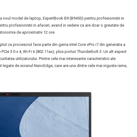
a noul model de laptop, ExpertBook B9 (B9450) pentru profesionistii in
ntru profesionistii in afaceri, avand in vedere ca are doar o greutate de
 autonomia de aproximativ 12 ore.
tul ca procesorul face parte din gama Intel Core vPro i7 din generatia a
 PCIe 3.0 x 4, Wi-Fi 6 (802.11ax), plus porturi Thunderbolt 3. Un alt aspect
itatea utilizatorului. Printre cele mai interesante caracteristici ale
t legate de ecranul NanoEdge, care are una dintre cele mai inguste rame,