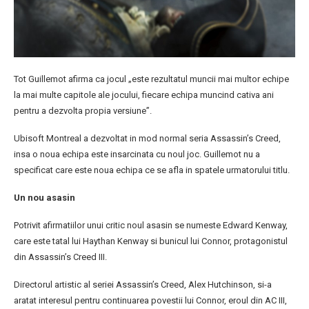
Tot Guillemot afirma ca jocul „este rezultatul muncii mai multor echipe
la mai multe capitole ale jocului, fiecare echipa muncind cativa ani
pentru a dezvolta propia versiune”.
Ubisoft Montreal a dezvoltat in mod normal seria Assassin’s Creed,
insa o noua echipa este insarcinata cu noul joc. Guillemot nu a
specificat care este noua echipa ce se afla in spatele urmatorului titlu.
Un nou asasin
Potrivit afirmatiilor unui critic noul asasin se numeste Edward Kenway,
care este tatal lui Haythan Kenway si bunicul lui Connor, protagonistul
din Assassin’s Creed III.
Directorul artistic al seriei Assassin’s Creed, Alex Hutchinson, si-a
aratat interesul pentru continuarea povestii lui Connor, eroul din AC III,