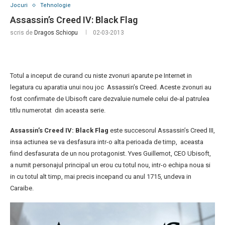
Jocuri
Tehnologie
Assassin’s Creed IV: Black Flag
scris de
Dragos Schiopu
02-03-2013
Totul a inceput de curand cu niste zvonuri aparute pe Internet in
legatura cu aparatia unui nou joc Assassin’s Creed. Aceste zvonuri au
fost confirmate de Ubisoft care dezvaluie numele celui de-al patrulea
titlu numerotat din aceasta serie.
Assassin’s Creed IV: Black Flag
este succesorul Assassin’s Creed III,
insa actiunea se va desfasura intr-o alta perioada de timp, aceasta
fiind desfasurata de un nou protagonist. Yves Guillemot, CEO Ubisoft,
a numit personajul principal un erou cu totul nou, intr-o echipa noua si
in cu totul alt timp, mai precis incepand cu anul 1715, undeva in
Caraibe.