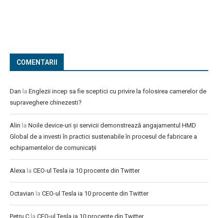
COMENTARII
Dan
la
Englezii incep sa fie sceptici cu privire la folosirea camerelor de
supraveghere chinezesti?
Alin
la
Noile device-uri și servicii demonstrează angajamentul HMD
Global de a investi în practici sustenabile în procesul de fabricare a
echipamentelor de comunicații
Alexa
la
CEO-ul Tesla ia 10 procente din Twitter
Octavian
la
CEO-ul Tesla ia 10 procente din Twitter
Petru C
la
CEO-ul Tesla ia 10 procente din Twitter