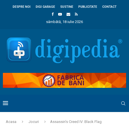
DESPRE NOI
DIGI GARAGE
SUSTINE
PUBLICITATE
CONTACT
sâmbătă, 18 iulie 2026
Acasa
Jocuri
Assassin’s Creed IV: Black Flag