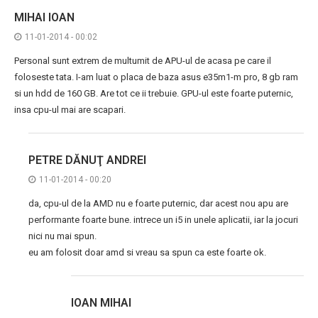
MIHAI IOAN
11-01-2014 - 00:02
Personal sunt extrem de multumit de APU-ul de acasa pe care il
foloseste tata. I-am luat o placa de baza asus e35m1-m pro, 8 gb ram
si un hdd de 160 GB. Are tot ce ii trebuie. GPU-ul este foarte puternic,
insa cpu-ul mai are scapari.
PETRE DĂNUŢ ANDREI
11-01-2014 - 00:20
da, cpu-ul de la AMD nu e foarte puternic, dar acest nou apu are
performante foarte bune. intrece un i5 in unele aplicatii, iar la jocuri
nici nu mai spun.
eu am folosit doar amd si vreau sa spun ca este foarte ok.
IOAN MIHAI