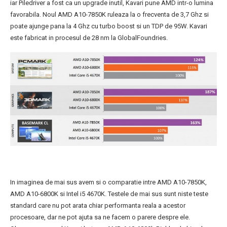
iar Piledriver a fost ca un upgrade inutil, Kavari pune AMD intr-o lumina
favorabila. Noul AMD A10-7850K ruleaza la o frecventa de 3,7 Ghz si
poate ajunge pana la 4 Ghz cu turbo boost si un TDP de 95W. Kavari
este fabricat in procesul de 28 nm la GlobalFoundries.
In imaginea de mai sus avem si o comparatie intre AMD A10-7850K,
AMD A10-6800K si Intel i5 4670K. Testele de mai sus sunt niste teste
standard care nu pot arata chiar performanta reala a acestor
procesoare, dar ne pot ajuta sa ne facem o parere despre ele.