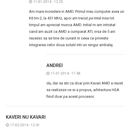
11-01-2014 - 12:25
Am mare incredere in AMD. Primul meu computer avea un
K6 tm-2, la 451 MHz, apoi am trecut pe Intel insa tot
timpul am apreciat munca AMD. Initial m-am intristat
cand am auzit ca AMD a cumparat ATI, insa de 5 ani
reusesc sa se tine de cuvant in ceea ce priveste
integrarea celor doua solutii intr-un singur ambalaj.
ANDREI
11-01-2014 - 17:48
da, dar sa stii ca doar prin Kavari AMD a reusit
sa realizeze ce si-a propus, arhitectura HSA
fiind doar pe acest procesor.
KAVERI NU KAVARI
17-02-2014 - 12:41