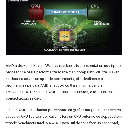
AMD a dezvaluit Kavari APU sau mai bine zis a prezentat un nou tip de
procesor ce ofera performante foarte mari comparativ cu Intel. Kavari
nu doar ca aduce un spor de performanta, ci indeplineste si
promisiunea pe care AMD a facut-o cu 8 ani in urma cand a
achizitionat ATI. Pe atunci AMD se lauda cu Fusion, o idee care se
concretizeaza in Kavari.
Ei bine, AMD a mai lansat procesoare cu grafica integrata, dar acestea
aveau un CPU foarte slab. Kavari ofera un CPU puternic ce depaseste in
testele benchmark Intel i5 4670k. Daca Bulldozer a fost un esec total,