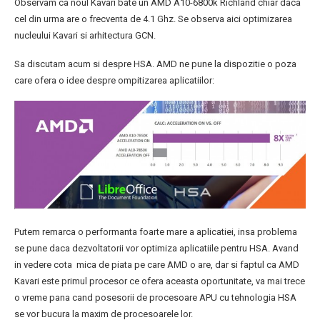
Observam ca noul Kavari bate un AMD A10-6800k Richland chiar daca
cel din urma are o frecventa de 4.1 Ghz. Se observa aici optimizarea
nucleului Kavari si arhitectura GCN.
Sa discutam acum si despre HSA. AMD ne pune la dispozitie o poza
care ofera o idee despre ompitizarea aplicatiilor:
Putem remarca o performanta foarte mare a aplicatiei, insa problema
se pune daca dezvoltatorii vor optimiza aplicatiile pentru HSA. Avand
in vedere cota mica de piata pe care AMD o are, dar si faptul ca AMD
Kavari este primul procesor ce ofera aceasta oportunitate, va mai trece
o vreme pana cand posesorii de procesoare APU cu tehnologia HSA
se vor bucura la maxim de procesoarele lor.