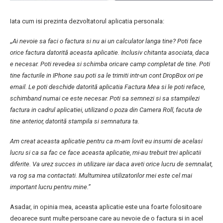
Iata cum isi prezinta dezvoltatorul aplicatia personala:
„
Ai nevoie sa faci o factura si nu ai un calculator langa tine? Poti face
orice factura datorită aceasta aplicatie. Inclusiv chitanta asociata, daca
e necesar. Poti revedea si schimba oricare camp completat de tine. Poti
tine facturile in IPhone sau poti sa le trimiti intr-un cont DropBox ori pe
email. Le poti deschide datorită aplicatia Factura Mea si le poti reface,
schimband numai ce este necesar. Poti sa semnezi si sa stampilezi
factura in cadrul aplicatiei, utilizand o poza din Camera Roll, facuta de
tine anterior, datorită stampila si semnatura ta.
Am creat aceasta aplicatie pentru ca m-am lovit eu insumi de acelasi
lucru si ca sa fac ce face aceasta aplicatie, mi-au trebuit trei aplicatii
diferite. Va urez succes in utilizare iar daca aveti orice lucru de semnalat,
va rog sa ma contactati. Multumirea utilizatorilor mei este cel mai
important lucru pentru mine.”
Asadar, in opinia mea, aceasta aplicatie este una foarte folositoare
deoarece sunt multe persoane care au nevoie de o factura si in acel