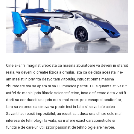
Cine si-ar fi imaginat vreodata ca masina zburatoare va deveni in sfarsit
reala, va deveni o creatie fizica a omului. Iata ca de data aceasta, ne-
am inselat in privinta dezvoltarii viitorului, intrucat prima masina
zburatoare sta sa apara si sa ii uimeasca pe toti. Cu siguranta ati vazut
astfel de masini prin filmele science fiction, insa de fiecare data v-ati fi
dorit sa conduceti una prin oras, mai exact pe deasupra locuitorilor,
fara sa va pese ca cineva va poate iesi in fata si sa va taie calea.
Savantii au reusit imposibilul, au reusit sa aduca una dintre cele mai
interesante tehnologii la viata, sa ii ofere exact caracteristicile si
functiile de care un utilizator pasionat de tehnologie are nevoie.