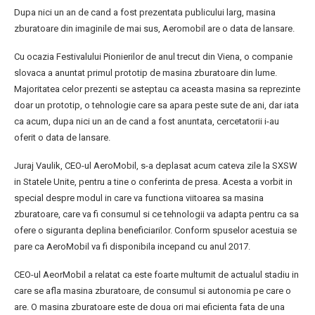
Dupa nici un an de cand a fost prezentata publicului larg, masina
zburatoare din imaginile de mai sus, Aeromobil are o data de lansare.
Cu ocazia Festivalului Pionierilor de anul trecut din Viena, o companie
slovaca a anuntat primul prototip de masina zburatoare din lume.
Majoritatea celor prezenti se asteptau ca aceasta masina sa reprezinte
doar un prototip, o tehnologie care sa apara peste sute de ani, dar iata
ca acum, dupa nici un an de cand a fost anuntata, cercetatorii i-au
oferit o data de lansare.
Juraj Vaulik, CEO-ul AeroMobil, s-a deplasat acum cateva zile la SXSW
in Statele Unite, pentru a tine o conferinta de presa. Acesta a vorbit in
special despre modul in care va functiona viitoarea sa masina
zburatoare, care va fi consumul si ce tehnologii va adapta pentru ca sa
ofere o siguranta deplina beneficiarilor. Conform spuselor acestuia se
pare ca AeroMobil va fi disponibila incepand cu anul 2017.
CEO-ul AeorMobil a relatat ca este foarte multumit de actualul stadiu in
care se afla masina zburatoare, de consumul si autonomia pe care o
are. O masina zburatoare este de doua ori mai eficienta fata de una