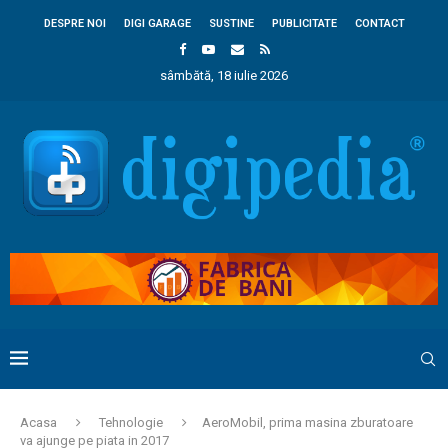
DESPRE NOI
DIGI GARAGE
SUSTINE
PUBLICITATE
CONTACT
sâmbătă, 18 iulie 2026
Acasa
Tehnologie
AeroMobil, prima masina zburatoare
va ajunge pe piata in 2017