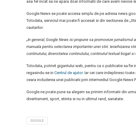
asa fel incat sa ne apara doar informatii de care avem nevoie s
Google News se poate accesa simplu de pe adresa news.google.r
Totodata, serviciul mai poate fi accesat si din sectiunea de „St
cautarilor.
„In general, Google News isi propune sa promoveze jurnalismul au
manuala pentru selectarea importantei unei stiri. Ierarhizarea sti
continutului, diversitatea continutului, continutul textual bogat si 
Totodata, potrivit gigantului web, pentru ca o publicatie sa fie 
regasindu-se in
Centrul de ajutor
. Iar cei care indeplinesc toate
ceara includerea unei publicatii prin intermediul Google News P
Google ne poate pune sa alegem sa primim informatii din urmato
divertisment, sport, stiinta si nu in ultimul rand, sanatate.
GOOGLE