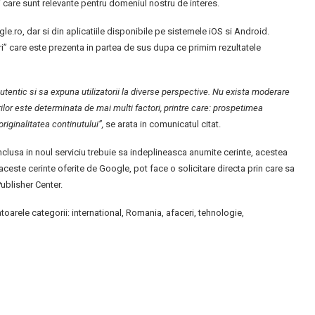
i care sunt relevante pentru domeniul nostru de interes.
o, dar si din aplicatiile disponibile pe sistemele iOS si Android.
iri” care este prezenta in partea de sus dupa ce primim rezultatele
tentic si sa expuna utilizatorii la diverse perspective. Nu exista moderare
rilor este determinata de mai multi factori, printre care: prospetimea
originalitatea continutului”,
se arata in comunicatul citat.
inclusa in noul serviciu trebuie sa indeplineasca anumite cerinte, acestea
 aceste cerinte oferite de Google, pot face o solicitare directa prin care sa
ublisher Center.
arele categorii: international, Romania, afaceri, tehnologie,