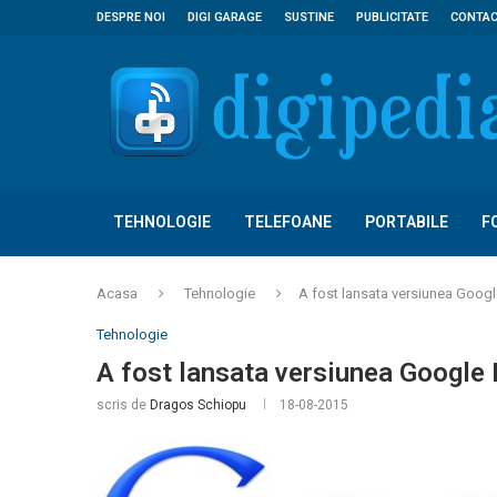
DESPRE NOI
DIGI GARAGE
SUSTINE
PUBLICITATE
CONTA
TEHNOLOGIE
TELEFOANE
PORTABILE
F
Acasa
Tehnologie
A fost lansata versiunea Goog
Tehnologie
A fost lansata versiunea Google
scris de
Dragos Schiopu
18-08-2015