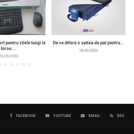
rt pentru zilele lungi la
De ce diferă o saltea de pat pentru...
birou:...
18-05-2026
26-05-2026
FACEBOOK
YOUTUBE
EMAIL
RSS