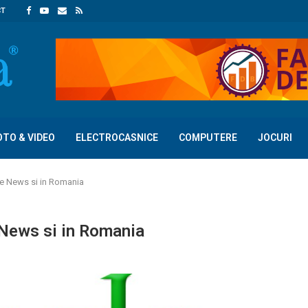
CT
OTO & VIDEO
ELECTROCASNICE
COMPUTERE
JOCURI
le News si in Romania
 News si in Romania