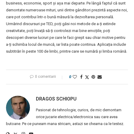
business, economie, sport și așa mai departe. Pe lângă faptul că sunt
demontate numeroase mituri, unii dintre gânditori prezintă aspecte noi,
care pot contribui într-o bună măsură la dezvoltarea personală.
Urmărind discursuri pe TED, poți găsi noi metode de a-ți extinde
creativitate, poți învață să-ți controlezi mai bine emoțiile, poți
descoperi diverse lucruri pe care le faci greșit sau chiar motive pentru
a-ți schimba locul de muncă, iar lista poate continua. Aplicația include
subtitrări în peste 100 de limbi, printre care se numără și limba română.
0 comentarii
0
DRAGOS SCHIOPU
Pasionat de tehnologie, curios, de mic demontam
orice jucarie electrica/electronica sau care avea
butoane. Pe ce puneam mana stricam, astazi se cheama ca le testez.