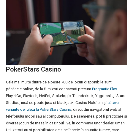
PokerStars Casino
Cele mai multe dintre cele peste 700 de jocuri disponibile sunt
păcănele online, de la furnizori consacrați precum
Pragmatic Play
,
Play’n’Go, Playtech, NetEnt, Stakelogic, Thunderkick, Yggdrasil și Stars
Studios, însă se poate juca și blackjack, Casino Hold’em și
câteva
variante de ruletă la PokerStars Casino
, direct din navigatorul web al
telefonului mobil sau al computerului. De asemenea, pot fi practicare și
diverse jocuri de masă în cazinoul live, în compania unor dealeri umani.
Utilizatorii au și posibilitatea de a se înscrie în anumite turnee, care