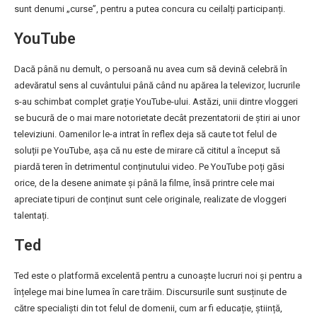
sunt denumi „curse”, pentru a putea concura cu ceilalți participanți.
YouTube
Dacă până nu demult, o persoană nu avea cum să devină celebră în
adevăratul sens al cuvântului până când nu apărea la televizor, lucrurile
s-au schimbat complet grație YouTube-ului. Astăzi, unii dintre vloggeri
se bucură de o mai mare notorietate decât prezentatorii de știri ai unor
televiziuni. Oamenilor le-a intrat în reflex deja să caute tot felul de
soluții pe YouTube, așa că nu este de mirare că cititul a început să
piardă teren în detrimentul conținutului video. Pe YouTube poți găsi
orice, de la desene animate și până la filme, însă printre cele mai
apreciate tipuri de conținut sunt cele originale, realizate de vloggeri
talentați.
Ted
Ted este o platformă excelentă pentru a cunoaște lucruri noi și pentru a
înțelege mai bine lumea în care trăim. Discursurile sunt susținute de
către specialiști din tot felul de domenii, cum ar fi educație, știință,