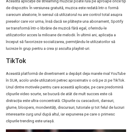
Această aplicație de streaming muzical poate rula pe aproape orice tip
de dispozitiv. În versiunea gratuită, muzica este redată într-o formă
oarecum aleatorie, în sensul că utilizatorul nu are control total asupra
pieselor care vor urma, însă dacă se plătește una abonament, Spotify
se transformă într-o librărie de muzică fără egal, oferindu-le
utilizatorilor acces la milioane de melodii. În ultimii ani, aplicația a
început să favorizeze socializarea, permițându-le utilizatorilor să
lucreze în grup pentru a crea și asculta playlist-uri.
TikTok
Această platformă de divertisment a depășit deja marele rival YouTube
în SUA, acolo unde utilizatorii petrec aproximativ o oră pe zi pe TikTok.
Unul dintre motivele pentru care această aplicație, pe care predomină
clipurile video scurte, se bucură de atât de mult succes este că
distracția este ultra-concentrată. Clipurile cu cascadorii, dansuri,
glume, bloopers, mondenități, discursuri, tutoriale și tot felul de lucruri
interesante curg unul după altul, iar expunerea pe care o primesc
clipurile trending este uriașă.