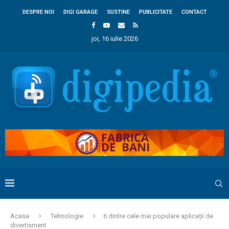
DESPRE NOI
DIGI GARAGE
SUSTINE
PUBLICITATE
CONTACT
joi, 16 iulie 2026
Acasa
Tehnologie
6 dintre cele mai populare aplicații de
divertisment