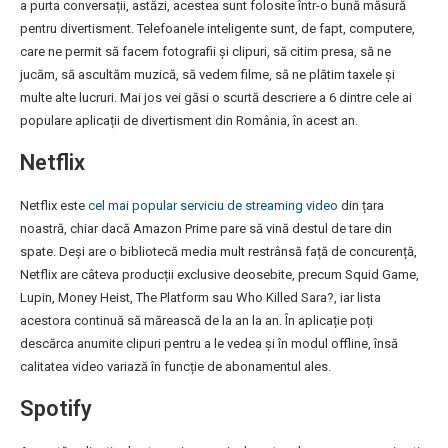
a purta conversații, astăzi, acestea sunt folosite într-o bună măsură
pentru divertisment. Telefoanele inteligente sunt, de fapt, computere,
care ne permit să facem fotografii și clipuri, să citim presa, să ne
jucăm, să ascultăm muzică, să vedem filme, să ne plătim taxele și
multe alte lucruri. Mai jos vei găsi o scurtă descriere a 6 dintre cele ai
populare aplicații de divertisment din România, în acest an.
Netflix
Netflix este
cel mai popular serviciu de streaming video
din țara
noastră, chiar dacă Amazon Prime pare să vină destul de tare din
spate. Deși are o bibliotecă media mult restrânsă față de concurență,
Netflix are câteva producții exclusive deosebite, precum Squid Game,
Lupin, Money Heist, The Platform sau Who Killed Sara?, iar lista
acestora continuă să mărească de la an la an. În aplicație poți
descărca anumite clipuri pentru a le vedea și în modul offline, însă
calitatea video variază în funcție de abonamentul ales.
Spotify