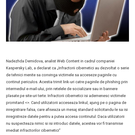
Nadezhda Demidova, analist Web Content in cadrul companiei
Kaspersky Lab, a declarat ca „Infractorii cibernetici au dezvoltat o serie
de tehnici menite sa convinga victimele sa acceseze paginile cu
continut periculos. Acestia trimit link-uri catre paginile de phishing prin
intermediul e-mail-ului, prin retelele de socializare sau in bannere
plasate pe site-uri terte. Infractorii cibernetici isi ademenesc victimele
promitand <
>. Cand utilizatorii acceseaza linkul, ajung pe o pagina de
inregistrare falsa, care afiseaza un mesaj standard solicitandu-le sa isi
inregistreze datele pentru a putea accesa continutul. Daca utilizatorii
nu suspecteaza nimic si isi introduc datele, acestea vor fi transmise
imediat infractorilor cibernetici”