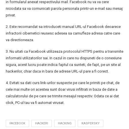
in formularul anexat respectivului mail. Facebook nu va va cere
niciodata sa va comunicati parola personala printr-un e-mail sau mesaj
privat.
2. Este recomandat sa introduceti manual URL-ul Facebook deoarece
infractorii cibernetici reusesc adesea sa camufleze adresa catre care
va directioneaza.
3. Nu uitati ca Facebook utilizeaza protocolul HTTPS pentru a transmite
informatii utilizatorilor sai. In cazul in care nu dispuneti de o conexiune
sigura, acest lucru poate indica faptul ca sunteti, de fapt, pe un site al
hackerilor, chiar daca in bara de adrese URL-ul pare a fi corect.
4. Evitati sa dati curs link-urilor suspecte pe care le primiti pe chat, de
cele mai multe ori acestea sunt doar virusi infiltrati in baza de date a
calculatorului de pe care se trimite mesajul respectiv. Odata ce ai dat
click, PC-ul tau va fi automat virusat.
FACEBOOK
HACKERI
HACKING
KASPERSKY