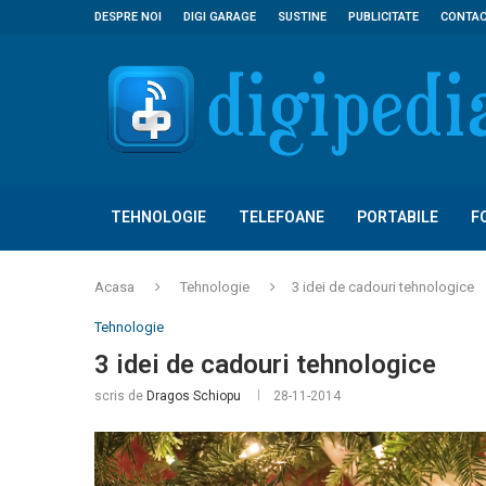
DESPRE NOI
DIGI GARAGE
SUSTINE
PUBLICITATE
CONTA
TEHNOLOGIE
TELEFOANE
PORTABILE
F
Acasa
Tehnologie
3 idei de cadouri tehnologice
Tehnologie
3 idei de cadouri tehnologice
scris de
Dragos Schiopu
28-11-2014