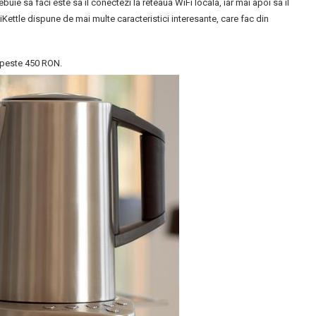
buie sa faci este sa il conectezi la reteaua WiFi locala, iar mai apoi sa il
 iKettle dispune de mai multe caracteristici interesante, care fac din
r peste 450 RON.