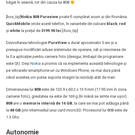
băgat în seamă, tot din cauza lui 808
[box_tip]
Nokia 808 Pureview
poate fi cumpărat acum și din România.
QuickMobile
vinde acest telefon, în variantele de culoare
black
,
red
și
white
la prețul de
3199.90 lei
.[/box_tip]
Dezvoltarea tehnologiei
PureView
a durat aproximativ 5 ani și a
presupus modificări aduse sistemului de operare, cât și rescrierea de
la 0 a aplicației pentru camera foto (desigur, limbajul de programare
este Qt). Deși
Nokia
a promis că va implementa această tehnologie și
pe viitoarele smartphone-uri cu Windows Phone, va mai dura până
când acestea vor putea suporta imagini la rezoluții atât de mari.
Dimensiunea lui
808
este de 123.9 x 60.2 x 13.9 mm (17.95 mm în zona
camerei foto), greutatea sa este de 169 g (în mână se simte mai ușor).
808
are o
memorie internă de 16 GB
, la care se mai pot adăuga până
la
48 GB
prin intermediul unui card microSD. Procesorul lui 808 este de
1.3 Ghz.
Autonomie