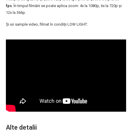
fps
. În timpul filmării se poate aplica zoom: 4x la 1080p, 6x la 720p și
12x la 366p.
Și un sample video, filmat în condiții LOW LIGHT:
Alte detalii