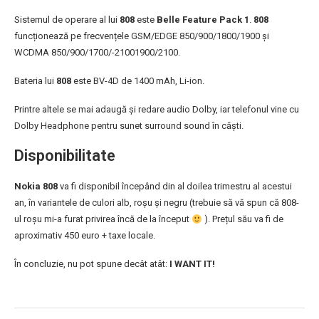
Sistemul de operare al lui
808
este
Belle Feature Pack 1
.
808
funcționează pe frecvențele GSM/EDGE 850/900/1800/1900 și
WCDMA 850/900/1700/-21001900/2100.
Bateria lui
808
este BV-4D de 1400 mAh, Li-ion.
Printre altele se mai adaugă și redare audio Dolby, iar telefonul vine cu
Dolby Headphone pentru sunet surround sound în căști.
Disponibilitate
Nokia 808
va fi disponibil începând din al doilea trimestru al acestui
an, în variantele de culori alb, roșu și negru (trebuie să vă spun că 808-
ul roșu mi-a furat privirea încă de la început
). Prețul său va fi de
aproximativ 450 euro + taxe locale.
În concluzie, nu pot spune decât atât:
I WANT IT!