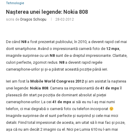
Tehnologie
Nașterea unei legende: Nokia 808
scris de
Dragos Schiopu
28-02-2012
De când
N8
a fost prezentat publicului, în 2010, a devenit rapid cel mai
dorit smartphone. Având o impresionantă cameră foto de
12 mpx
,
imaginile surprinse cu un
N8
sunt de-a dreptul impresionante. Claritate,
culori perfecte, zgomot redus.
N8
a devenit rapid regele
cameraphone-urilor și și-a păstrat această poziție până ieri.
Ieri am fost la
Mobile World Congress 2012
și am asistat la nașterea
unei legende:
Nokia 808
.
Camera sa impresionantă de
41 de mpx
îl
plasează din start pe poziția de dominant absolut al pieței
cameraphone-urilor. La cei
41 de mpx
ai săi eu nu l-aș mai numi
telefon, ci mai degrabă o cameră foto cu telefon incorporat
Imaginile surprinse de el sunt perfecte și surprind și cele mai mici
detalii. Fiind total impesionat de acesta, am uitat să îi mai fac și poze,
așa că nu am decât 2 imagini cu el. Nici pe Lumia 610 nu l-am mai