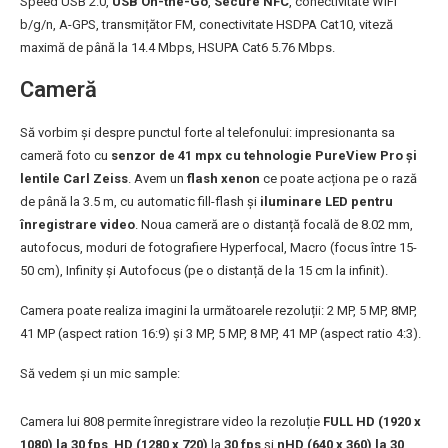
Speed USB 2.0,
USB On-the-Go
,
Secure NFC
, conectivitate WiFi
b/g/n, A-GPS, transmițător FM, conectivitate HSDPA Cat10, viteză
maximă de până la 14.4 Mbps, HSUPA Cat6 5.76 Mbps.
Cameră
Să vorbim și despre punctul forte al telefonului: impresionanta sa
cameră foto cu
senzor de 41 mpx cu tehnologie PureView Pro și
lentile Carl Zeiss
. Avem un
flash xenon
ce poate acționa pe o rază
de până la 3.5 m, cu automatic fill-flash și
iluminare LED pentru
înregistrare video
. Noua cameră are o distanță focală de 8.02 mm,
autofocus, moduri de fotografiere Hyperfocal, Macro (focus între 15-
50 cm), Infinity și Autofocus (pe o distanță de la 15 cm la infinit).
Camera poate realiza imagini la următoarele rezoluții: 2 MP, 5 MP, 8MP,
41 MP (aspect ration 16:9) și 3 MP, 5 MP, 8 MP, 41 MP (aspect ratio 4:3).
Să vedem și un mic sample:
Camera lui 808 permite înregistrare video la rezoluție
FULL HD (1920 x
1080) la 30 fps
,
HD (1280 x 720)
la
30 fps
și
nHD (640 x 360) la 30