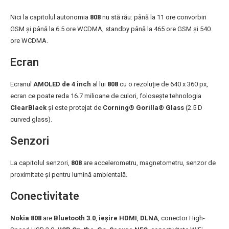
Nici la capitolul autonomia
808
nu stă rău: până la 11 ore convorbiri
GSM și până la 6.5 ore WCDMA, standby până la 465 ore GSM și 540
ore WCDMA.
Ecran
Ecranul
AMOLED de 4 inch
al lui
808
cu o rezoluție de 640 x 360 px,
ecran ce poate reda 16.7 milioane de culori, folosește tehnologia
ClearBlack
și este protejat de
Corning® Gorilla® Glass
(2.5 D
curved glass).
Senzori
La capitolul senzori,
808
are accelerometru, magnetometru, senzor de
proximitate și pentru lumină ambientală.
Conectivitate
Nokia 808
are
Bluetooth 3.0
,
ieșire HDMI
,
DLNA
, conector High-