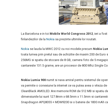
La Barcelona e in toi
Mobile World Congress 2012
, ieri a fo
finlandezilor de la
Nokia
sa prezinte ultimile lor noutati.
Nokia
se lauda la MWC 2012 cu noi modele precum
Nokia Lum
toata lumea prin pretul sau de achizitie de maxim 200 de Euro si
256MG si spatiu de stocare de 8 GB, camera foto de 5 megapixe
cantareste 131.5 grame, are un procesor de 800 Mhz Single C
Nokia Lumia 900
numit si nava amiral pentru sistemul de ope
va permite o conexiune la internet ce va putea avea o viteza d
CleanBlack AMOLED. Are memorie ROM de 512 MB si spatiu de st
dimensiunile lui sunt 127.8mm x 68.5mm x 11.5mm si cantareste
Snapdragon APQ8055 + MDM9200 si o baterie de 1830 mAh ce ii