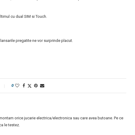
ltimul cu dual SIM si Touch.
nsarile pregatite ne vor surprinde placut.
0
montam orice jucarie electrica/electronica sau care avea butoane. Pe ce
 le testez.