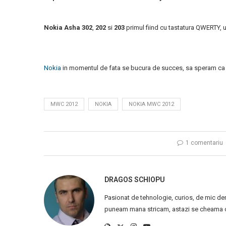
Nokia Asha 302
,
202
si
203
primul fiind cu tastatura QWERTY, u
Nokia
in momentul de fata se bucura de succes, sa speram ca la
MWC 2012
NOKIA
NOKIA MWC 2012
1 comentariu
DRAGOS SCHIOPU
Pasionat de tehnologie, curios, de mic de
puneam mana stricam, astazi se cheama ca