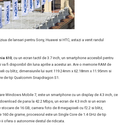
st ziua de lansari pentru Sony, Huawei si HTC, astazi a venit randul
ia 610
, cu un ecran tactil de 3.7 inch, un smartphone accesibil pentru
 va fi disponibil din luna aprilie a acestui an. Are o memorie RAM de
li cu blitz, dimensiunile lui sunt 119.24mm x 62.18mm x 11.95mm si
ore de tip Qualcomm Snapdragon S1.
rare Windows Mobile 7, este un smartphone cu un display de 4.3 inch, ce
e download de pana la 42.2 Mbps, un ecran de 4.3 inch si un ecran
ocare de 16 GB, camera foto de 8 megapixeli cu f2.2 si blitz,
 160 de grame, procesorul este un Single Core de 1.4 GHz de tip
 ofera o autonomie destul de ridicata.