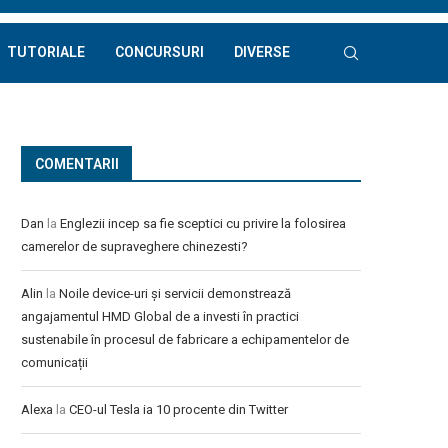
TUTORIALE
CONCURSURI
DIVERSE
COMENTARII
Dan
la
Englezii incep sa fie sceptici cu privire la folosirea
camerelor de supraveghere chinezesti?
Alin
la
Noile device-uri și servicii demonstrează
angajamentul HMD Global de a investi în practici
sustenabile în procesul de fabricare a echipamentelor de
comunicații
Alexa
la
CEO-ul Tesla ia 10 procente din Twitter