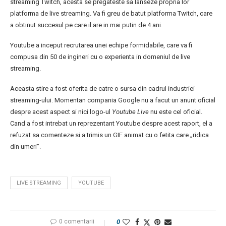
streaming Twitch, acesta se pregateste sa lanseze propria lor
platforma de live streaming. Va fi greu de batut platforma Twitch, care
a obtinut succesul pe care il are in mai putin de 4 ani.
Youtube a inceput recrutarea unei echipe formidabile, care va fi
compusa din 50 de ingineri cu o experienta in domeniul de live
streaming.
Aceasta stire a fost oferita de catre o sursa din cadrul industriei
streaming-ului. Momentan compania Google nu a facut un anunt oficial
despre acest aspect si nici logo-ul
Youtube Live
nu este cel oficial.
Cand a fost intrebat un reprezentant Youtube despre acest raport, el a
refuzat sa comenteze si a trimis un GIF animat cu o fetita care „ridica
din umeri”.
LIVE STREAMING
YOUTUBE
0 comentarii
0