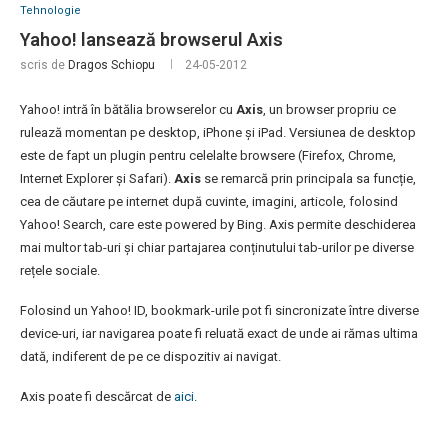
Tehnologie
Yahoo! lansează browserul Axis
scris de
Dragos Schiopu
24-05-2012
Yahoo! intră în bătălia browserelor cu
Axis
, un browser propriu ce
rulează momentan pe desktop, iPhone și iPad. Versiunea de desktop
este de fapt un plugin pentru celelalte browsere (Firefox, Chrome,
Internet Explorer și Safari).
Axis
se remarcă prin principala sa funcție,
cea de căutare pe internet după cuvinte, imagini, articole, folosind
Yahoo! Search, care este powered by Bing. Axis permite deschiderea
mai multor tab-uri și chiar partajarea conținutului tab-urilor pe diverse
rețele sociale.
Folosind un Yahoo! ID, bookmark-urile pot fi sincronizate între diverse
device-uri, iar navigarea poate fi reluată exact de unde ai rămas ultima
dată, indiferent de pe ce dispozitiv ai navigat.
Axis poate fi descărcat de
aici
.