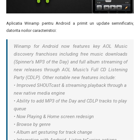
Aplicatia Winamp pentru Android a primit un update semnificativ,
datorita noilor caracteristici:
Winamp for Android now features key AOL Music
discovery franchises including free music downloads
(Spinner’s MP3 of the Day) and full album streaming of
new releases through AOL Music’s Full CD Listening
Party (CDLP). Other notable new features include:
• Improved SHOUTcast & streaming playback through a
new native media engine
• Ability to add MP3 of the Day and CDLP tracks to play
queue
• Now Playing & Home screen redesign
• Browse by genre
• Album art gesturing for track change