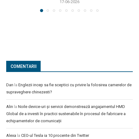
17-06-2026
COMENTARII
Dan
la
Englezii incep sa fie sceptici cu privire la folosirea camerelor de
supraveghere chinezesti?
Alin
la
Noile device-uri și servicii demonstrează angajamentul HMD
Global de a investi în practici sustenabile în procesul de fabricare a
echipamentelor de comunicații
Alexa
la
CEO-ul Tesla ia 10 procente din Twitter