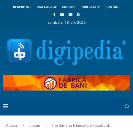
DESPRE NOI
DIGI GARAGE
SUSTINE
PUBLICITATE
CONTACT
sâmbătă, 18 iulie 2026
Acasa
Jocuri
The Sims va fi lansat pe Facebook