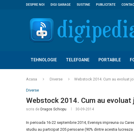
DESPRE NOI
DIGI GARAGE
SUSTINE
PUBLICITATE
CONTA
TEHNOLOGIE
TELEFOANE
PORTABILE
F
Acasa
Diverse
Webstock 2014. Cum au evoluat job
Diverse
Webstock 2014. Cum au evoluat j
scris de
Dragos Schiopu
30-09-2014
In perioada 16-22 septembrie 2014, Evensys impreuna cu Career 
studiu au participat 205 persoane (90% dintre acestia lucreaza i