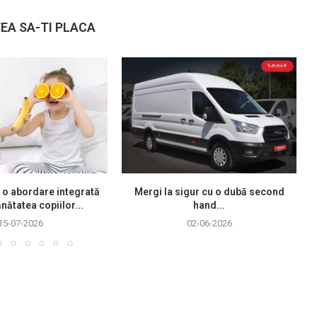
EA SA-TI PLACA
 o abordare integrată
Mergi la sigur cu o dubă second
nătatea copiilor...
hand...
15-07-2026
02-06-2026