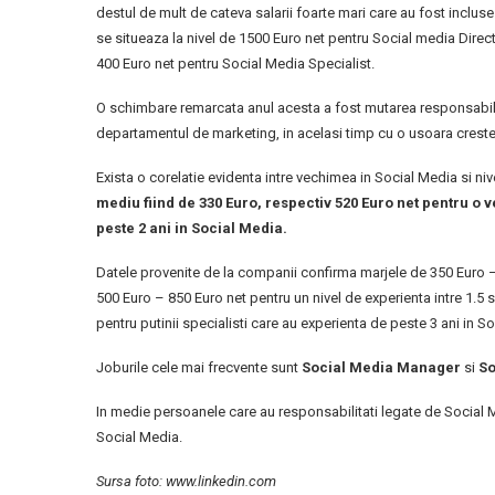
destul de mult de cateva salarii foarte mari care au fost incluse 
se situeaza la nivel de 1500 Euro net pentru Social media Dire
400 Euro net pentru Social Media Specialist.
O schimbare remarcata anul acesta a fost mutarea responsabili
departamentul de marketing, in acelasi timp cu o usoara crestere
Exista o corelatie evidenta intre vechimea in Social Media si nive
mediu fiind de 330 Euro, respectiv 520 Euro net pentru o v
peste 2 ani in Social Media.
Datele provenite de la companii confirma marjele de 350 Euro –
500 Euro – 850 Euro net pentru un nivel de experienta intre 1.5 
pentru putinii specialisti care au experienta de peste 3 ani in S
Joburile cele mai frecvente sunt
Social Media Manager
si
So
In medie persoanele care au responsabilitati legate de Social
Social Media.
Sursa foto:
www.linkedin.com