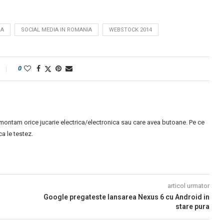
IA
SOCIAL MEDIA IN ROMANIA
WEBSTOCK 2014
0
montam orice jucarie electrica/electronica sau care avea butoane. Pe ce
 le testez.
articol urmator
Google pregateste lansarea Nexus 6 cu Android in
stare pura