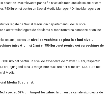
in esantion. Mai relevante par sa fie nivelurile mediane ale salariilor care
ctor, 750 Euro net pentru un Social Media Manager / Online Manager sau
tatilor legate de Social Media din departamentul de PR spre
 a activitatilor legate de derularea si monitorizarea campaniilor online.
lul salarial, pentru un
nivel de vechime de pina la 6 luni nivelul
echime intre 6 luni si 2 ani si 750 Euro net pentru cei cu vechime de
 600 Euro net pentru un nivel de experienta de maxim 1.5 ani, respectiv
si 3 ani, ajungand pina la marje intre 800 Euro net si maxim 1300 Euro net
ocial Media.
cial Media Specialist.
 Media petrec
59% din timpul lor zilnic la birou
pe canale si proiecte de