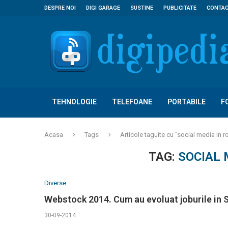
DESPRE NOI
DIGI GARAGE
SUSTINE
PUBLICITATE
CONTA
TEHNOLOGIE
TELEFOANE
PORTABILE
F
Acasa
Tags
Articole taguite cu "social media in 
TAG:
SOCIAL 
Diverse
Webstock 2014. Cum au evoluat joburile in 
30-09-2014