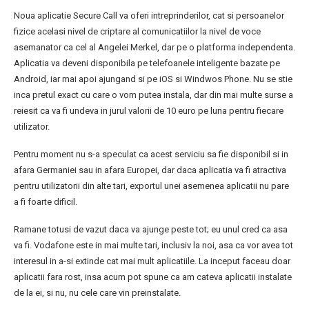
Noua aplicatie Secure Call va oferi intreprinderilor, cat si persoanelor
fizice acelasi nivel de criptare al comunicatiilor la nivel de voce
asemanator ca cel al Angelei Merkel, dar pe o platforma independenta.
Aplicatia va deveni disponibila pe telefoanele inteligente bazate pe
Android, iar mai apoi ajungand si pe iOS si Windwos Phone. Nu se stie
inca pretul exact cu care o vom putea instala, dar din mai multe surse a
reiesit ca va fi undeva in jurul valorii de 10 euro pe luna pentru fiecare
utilizator.
Pentru moment nu s-a speculat ca acest serviciu sa fie disponibil si in
afara Germaniei sau in afara Europei, dar daca aplicatia va fi atractiva
pentru utilizatorii din alte tari, exportul unei asemenea aplicatii nu pare
a fi foarte dificil.
Ramane totusi de vazut daca va ajunge peste tot; eu unul cred ca asa
va fi. Vodafone este in mai multe tari, inclusiv la noi, asa ca vor avea tot
interesul in a-si extinde cat mai mult aplicatiile. La inceput faceau doar
aplicatii fara rost, insa acum pot spune ca am cateva aplicatii instalate
de la ei, si nu, nu cele care vin preinstalate.