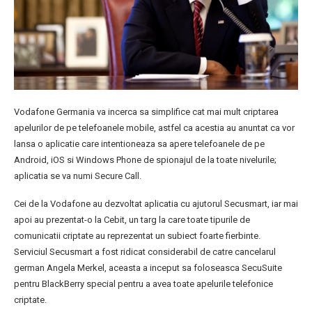
Vodafone Germania va incerca sa simplifice cat mai mult criptarea
apelurilor de pe telefoanele mobile, astfel ca acestia au anuntat ca vor
lansa o aplicatie care intentioneaza sa apere telefoanele de pe
Android, iOS si Windows Phone de spionajul de la toate nivelurile;
aplicatia se va numi Secure Call.
Cei de la Vodafone au dezvoltat aplicatia cu ajutorul Secusmart, iar mai
apoi au prezentat-o la Cebit, un targ la care toate tipurile de
comunicatii criptate au reprezentat un subiect foarte fierbinte.
Serviciul Secusmart a fost ridicat considerabil de catre cancelarul
german Angela Merkel, aceasta a inceput sa foloseasca SecuSuite
pentru BlackBerry special pentru a avea toate apelurile telefonice
criptate.