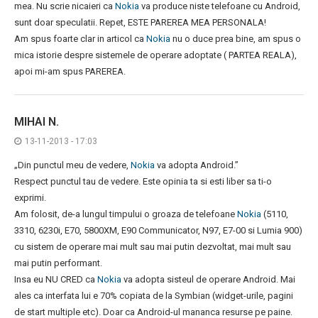
mea. Nu scrie nicaieri ca
Nokia
va produce niste telefoane cu Android,
sunt doar speculatii. Repet, ESTE PAREREA MEA PERSONALA!
Am spus foarte clar in articol ca
Nokia
nu o duce prea bine, am spus o
mica istorie despre sistemele de operare adoptate ( PARTEA REALA),
apoi mi-am spus PAREREA.
MIHAI N.
13-11-2013 - 17:03
„Din punctul meu de vedere,
Nokia
va adopta Android.”
Respect punctul tau de vedere. Este opinia ta si esti liber sa ti-o
exprimi.
Am folosit, de-a lungul timpului o groaza de telefoane
Nokia
(5110,
3310, 6230i, E70, 5800XM, E90 Communicator, N97, E7-00 si Lumia 900)
cu sistem de operare mai mult sau mai putin dezvoltat, mai mult sau
mai putin performant.
Insa eu NU CRED ca
Nokia
va adopta sisteul de operare Android. Mai
ales ca interfata lui e 70% copiata de la Symbian (widget-urile, pagini
de start multiple etc). Doar ca Android-ul mananca resurse pe paine.