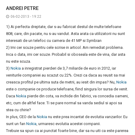
ANDREI PETRE
06-02-2013 - 19:22
1) Ai perfecta dreptate, dar s-au fabricat destul de multe telefoane
808, care, din pacate, nu s-au vandut. Asta arata ca utilizatorii nu sunt
interesati de un telefoc cu camera de 41 MP si Symbian
2) Imi cer scuze pentru cele scrise in articol. Am remediat problema.
Inca o data, imi cer scuze. Probabil si oboseala este de vina, dar asta
nu este scuza.
3)
Nokia
a inregistrat pierderi de 3,7 miliarde de euro in 2012, iar
veniturile companiei au scazut cu 22%. Crezi ca daca au reusit sa mai
creasca profitul pe ultima suta de metrii, au iesit din impas? Nu,
Nokia
este o companie ce produce telefoane, fiind singura lor sursa de venit.
Daca
Nokia
pierde din cota, va inchide din fabrici, va concedia oameni,
etc, cum de altfel face. Ti se pare normal sa vanda sediul si apoi sa
stea cu chirie?
In plus, CEO de la
Nokia
nu este prea incantat de evolutia vanzarilor. Eu
sunt un fan
Nokia
, urmaresc evolutia acestei companii.
Trebuie sa spun ca ai punctat foarte bine, dar sa nu uiti ca este parerea