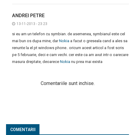
ANDREI PETRE
13-11-2013 - 23:23
si eu am un telefon cu symbian. de asemenea, symbianul este cel
mai bun os dupa mine, dar
Nokia
a facut o greseala cand a ales sa
renunte la el pt windows phone.. oricum acest articol a fost scris
pe 5 februarie, deci e cam vechi. cer este ca am avut intr-o oarecare
masura dreptate, deoarece
Nokia
nu prea mai exista
Comentariile sunt inchise.
COMENTARII