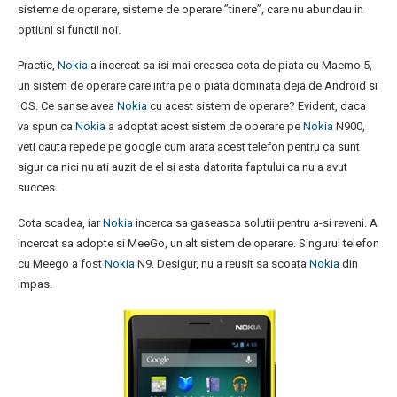
sisteme de operare, sisteme de operare ”tinere”, care nu abundau in
optiuni si functii noi.
Practic,
Nokia
a incercat sa isi mai creasca cota de piata cu Maemo 5,
un sistem de operare care intra pe o piata dominata deja de Android si
iOS. Ce sanse avea
Nokia
cu acest sistem de operare? Evident, daca
va spun ca
Nokia
a adoptat acest sistem de operare pe
Nokia
N900,
veti cauta repede pe google cum arata acest telefon pentru ca sunt
sigur ca nici nu ati auzit de el si asta datorita faptului ca nu a avut
succes.
Cota scadea, iar
Nokia
incerca sa gaseasca solutii pentru a-si reveni. A
incercat sa adopte si MeeGo, un alt sistem de operare. Singurul telefon
cu Meego a fost
Nokia
N9. Desigur, nu a reusit sa scoata
Nokia
din
impas.