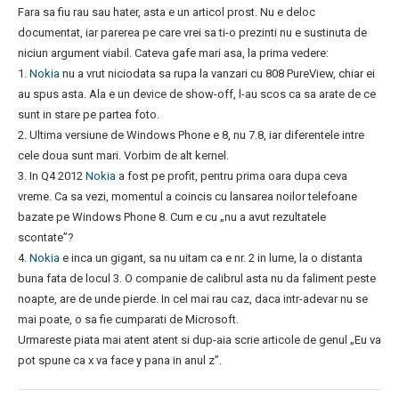
Fara sa fiu rau sau hater, asta e un articol prost. Nu e deloc
documentat, iar parerea pe care vrei sa ti-o prezinti nu e sustinuta de
niciun argument viabil. Cateva gafe mari asa, la prima vedere:
1.
Nokia
nu a vrut niciodata sa rupa la vanzari cu 808 PureView, chiar ei
au spus asta. Ala e un device de show-off, l-au scos ca sa arate de ce
sunt in stare pe partea foto.
2. Ultima versiune de Windows Phone e 8, nu 7.8, iar diferentele intre
cele doua sunt mari. Vorbim de alt kernel.
3. In Q4 2012
Nokia
a fost pe profit, pentru prima oara dupa ceva
vreme. Ca sa vezi, momentul a coincis cu lansarea noilor telefoane
bazate pe Windows Phone 8. Cum e cu „nu a avut rezultatele
scontate”?
4.
Nokia
e inca un gigant, sa nu uitam ca e nr. 2 in lume, la o distanta
buna fata de locul 3. O companie de calibrul asta nu da faliment peste
noapte, are de unde pierde. In cel mai rau caz, daca intr-adevar nu se
mai poate, o sa fie cumparati de Microsoft.
Urmareste piata mai atent atent si dup-aia scrie articole de genul „Eu va
pot spune ca x va face y pana in anul z”.