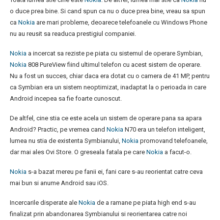
o duce prea bine. Si cand spun ca nu o duce prea bine, vreau sa spun
ca
Nokia
are mari probleme, deoarece telefoanele cu Windows Phone
nu au reusit sa readuca prestigiul companiei.
Nokia
a incercat sa reziste pe piata cu sistemul de operare Symbian,
Nokia
808 PureView fiind ultimul telefon cu acest sistem de operare.
Nu a fost un succes, chiar daca era dotat cu o camera de 41 MP, pentru
ca Symbian era un sistem neoptimizat, inadaptat la o perioada in care
Android incepea sa fie foarte cunoscut.
De altfel, cine stia ce este acela un sistem de operare pana sa apara
Android? Practic, pe vremea cand
Nokia
N70 era un telefon inteligent,
lumea nu stia de existenta Symbianului,
Nokia
promovand telefoanele,
dar mai ales Ovi Store. O greseala fatala pe care
Nokia
a facut-o.
Nokia
s-a bazat mereu pe fanii ei, fani care s-au reorientat catre ceva
mai bun si anume Android sau iOS.
Incercarile disperate ale
Nokia
de a ramane pe piata high end s-au
finalizat prin abandonarea Symbianului si reorientarea catre noi