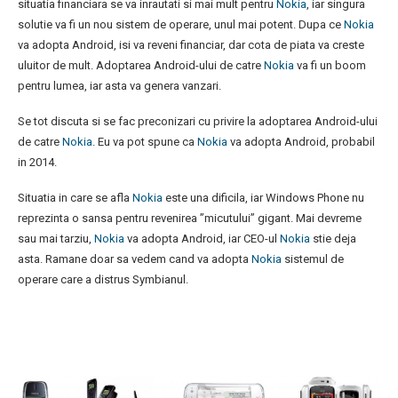
situatia financiara se va inrautati si mai mult pentru
Nokia
, iar singura
solutie va fi un nou sistem de operare, unul mai potent. Dupa ce
Nokia
va adopta Android, isi va reveni financiar, dar cota de piata va creste
uluitor de mult. Adoptarea Android-ului de catre
Nokia
va fi un boom
pentru lumea, iar asta va genera vanzari.
Se tot discuta si se fac preconizari cu privire la adoptarea Android-ului
de catre
Nokia
. Eu va pot spune ca
Nokia
va adopta Android, probabil
in 2014.
Situatia in care se afla
Nokia
este una dificila, iar Windows Phone nu
reprezinta o sansa pentru revenirea ”micutului” gigant. Mai devreme
sau mai tarziu,
Nokia
va adopta Android, iar CEO-ul
Nokia
stie deja
asta. Ramane doar sa vedem cand va adopta
Nokia
sistemul de
operare care a distrus Symbianul.