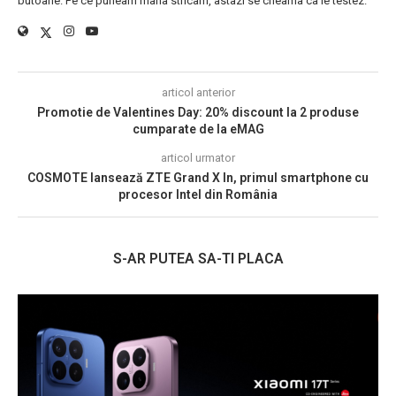
butoane. Pe ce puneam mana stricam, astazi se cheama ca le testez.
articol anterior
Promotie de Valentines Day: 20% discount la 2 produse
cumparate de la eMAG
articol urmator
COSMOTE lansează ZTE Grand X In, primul smartphone cu
procesor Intel din România
S-AR PUTEA SA-TI PLACA