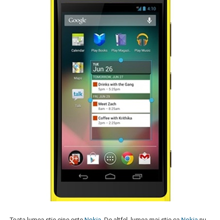
Toata lumea stie cine este
Nokia
. De altfel, lumea mai stie ca
Nokia
nu