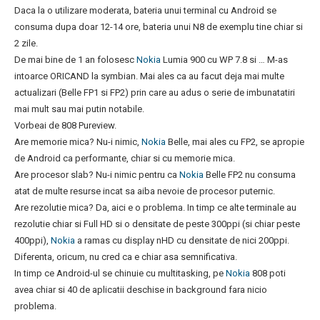
Daca la o utilizare moderata, bateria unui terminal cu Android se
consuma dupa doar 12-14 ore, bateria unui N8 de exemplu tine chiar si
2 zile.
De mai bine de 1 an folosesc
Nokia
Lumia 900 cu WP 7.8 si … M-as
intoarce ORICAND la symbian. Mai ales ca au facut deja mai multe
actualizari (Belle FP1 si FP2) prin care au adus o serie de imbunatatiri
mai mult sau mai putin notabile.
Vorbeai de 808 Pureview.
Are memorie mica? Nu-i nimic,
Nokia
Belle, mai ales cu FP2, se apropie
de Android ca performante, chiar si cu memorie mica.
Are procesor slab? Nu-i nimic pentru ca
Nokia
Belle FP2 nu consuma
atat de multe resurse incat sa aiba nevoie de procesor puternic.
Are rezolutie mica? Da, aici e o problema. In timp ce alte terminale au
rezolutie chiar si Full HD si o densitate de peste 300ppi (si chiar peste
400ppi),
Nokia
a ramas cu display nHD cu densitate de nici 200ppi.
Diferenta, oricum, nu cred ca e chiar asa semnificativa.
In timp ce Android-ul se chinuie cu multitasking, pe
Nokia
808 poti
avea chiar si 40 de aplicatii deschise in background fara nicio
problema.