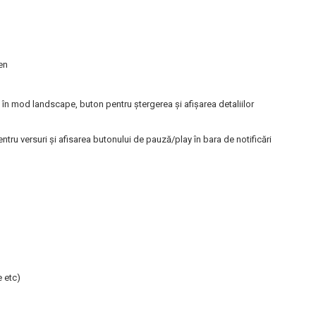
en
 în mod landscape, buton pentru ștergerea și afișarea detaliilor
ntru versuri și afisarea butonului de pauză/play în bara de notificări
e etc)