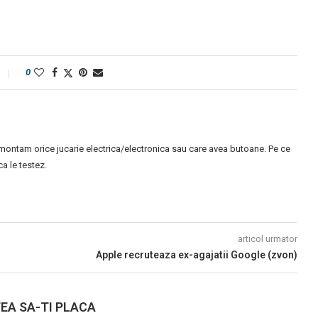
0
montam orice jucarie electrica/electronica sau care avea butoane. Pe ce
 le testez.
articol urmator
Apple recruteaza ex-agajatii Google (zvon)
EA SA-TI PLACA