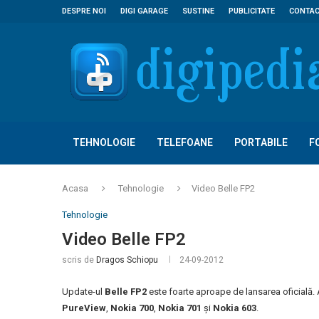
DESPRE NOI
DIGI GARAGE
SUSTINE
PUBLICITATE
CONTA
TEHNOLOGIE
TELEFOANE
PORTABILE
F
Acasa
Tehnologie
Video Belle FP2
Tehnologie
Video Belle FP2
scris de
Dragos Schiopu
24-09-2012
Update-ul
Belle FP2
este foarte aproape de lansarea oficială.
PureView
,
Nokia 700
,
Nokia 701
și
Nokia 603
.