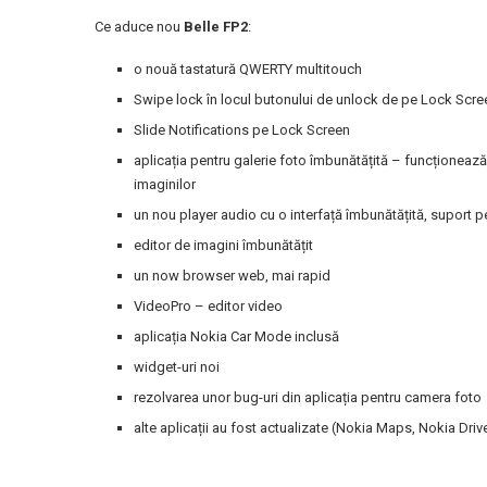
Ce aduce nou
Belle FP2
:
o nouă tastatură QWERTY multitouch
Swipe lock în locul butonului de unlock de pe Lock Scre
Slide Notifications pe Lock Screen
aplicația pentru galerie foto îmbunătățită – funcționează
imaginilor
un nou player audio cu o interfață îmbunătățită, suport pe
editor de imagini îmbunătățit
un now browser web, mai rapid
VideoPro – editor video
aplicația Nokia Car Mode inclusă
widget-uri noi
rezolvarea unor bug-uri din aplicația pentru camera foto
alte aplicații au fost actualizate (Nokia Maps, Nokia Driv