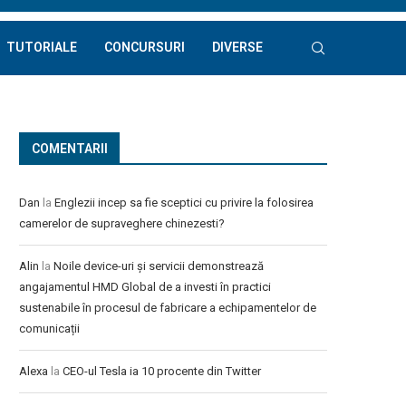
TUTORIALE
CONCURSURI
DIVERSE
COMENTARII
Dan
la
Englezii incep sa fie sceptici cu privire la folosirea
camerelor de supraveghere chinezesti?
Alin
la
Noile device-uri și servicii demonstrează
angajamentul HMD Global de a investi în practici
sustenabile în procesul de fabricare a echipamentelor de
comunicații
Alexa
la
CEO-ul Tesla ia 10 procente din Twitter