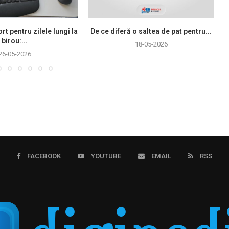
rt pentru zilele lungi la
De ce diferă o saltea de pat pentru...
birou:...
18-05-2026
26-05-2026
FACEBOOK
YOUTUBE
EMAIL
RSS